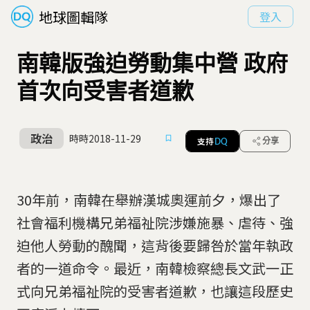
地球圖輯隊
登入
南韓版強迫勞動集中營 政府
首次向受害者道歉
政治
時時
2018-11-29
支持
分享
DQ
30年前，南韓在舉辦漢城奧運前夕，爆出了
社會福利機構兄弟福祉院涉嫌施暴、虐待、強
迫他人勞動的醜聞，這背後要歸咎於當年執政
者的一道命令。最近，南韓檢察總長文武一正
式向兄弟福祉院的受害者道歉，也讓這段歷史