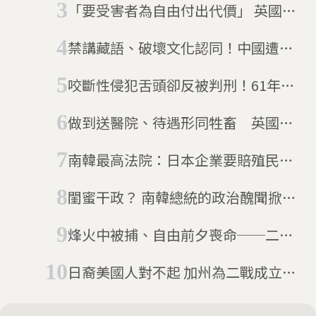
「要受害者為自由付出代價」 英國政
府要強迫婚姻受害者還錢惹議
禁講藏語、破壞文化認同！中國遭控
強迫數十萬藏人投入「職業訓練」
咬斷性侵犯舌頭卻反被判刑！61年後
再審判定無罪 南韓79歲阿嬤含淚高
做到送醫院、待遇形同牲畜 英國
喊：我是受害者
「現代奴隸」受害人數攀升，新移民
南韓最高法院：日本企業要賠殖民時
法案雪上加霜
代「徵用工」
閨蜜干政？ 南韓總統的政治醜聞掀風
暴
烽火中被捕、自由前夕喪命──二戰
集中營的臺灣人
日裔美國人對不起 加州為二戰成立集
中營道歉