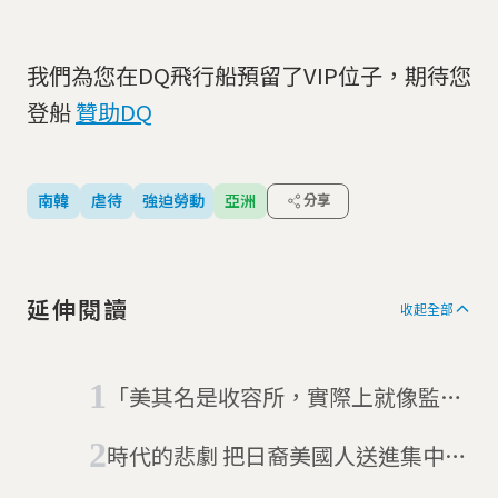
我們為您在DQ飛行船預留了VIP位子，期待您
登船
贊助DQ
南韓
虐待
強迫勞動
亞洲
分享
延伸閱讀
收起全部
「美其名是收容所，實際上就像監
獄」 愛爾蘭「抹大拉洗衣房」黑歷史
時代的悲劇 把日裔美國人送進集中營
的行政命令