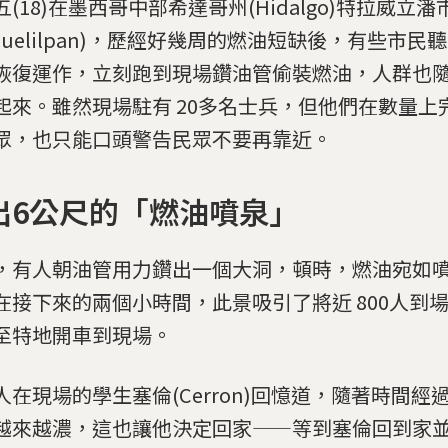
(18)在墨西哥中部希達哥州(Hidalgo)特拉威立潘
lahuelilpan)，歷經好幾周的燃油短缺後，有些市
恢復運作，立刻跑到現場鑽油管偷裝燃油，人群也
起來。雖然現場駐有 20多名士兵，但他們在數量上
眾，也只能口頭警告民眾不要再靠近。
出6公尺的「燃油噴泉」
，有人朝油管用力鑽出一個大洞，頓時，燃油宛如噴
在接下來的兩個小時間，此景吸引了將近 800人到
至特地開車到現場。
人在現場的學生塞倫(Cerron)回憶道，隨著時間經
越來越濃，這也讓他決定回家——等到塞倫回到家