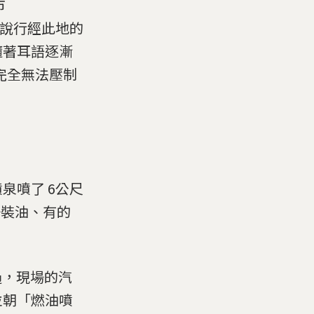
市
民聽說行經此地的
隨著耳語逐漸
完全無法壓制
泉噴了 6公尺
場裝油、有的
過，現場的汽
並朝「燃油噴