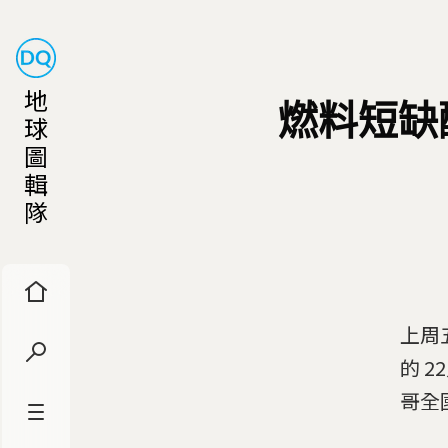
地
燃料短缺
球
圖
輯
隊
上周
的 
哥全國