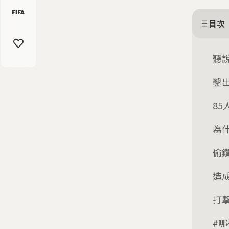
目次
聽
鑿
85
為
偷
造
打
#