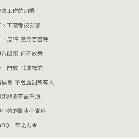
辦法工作的司機
工、工廠都被影響
持、反彈 意見百百種
認有問題 但不放棄
管一開放 就成標的
出禍首 不會處罰所有人
這起悲劇不該重演」
絕小偷的腳步不會停
助DQ一幣之力★