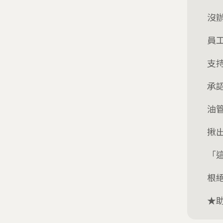
沒
員
支
承
油
揪
「
根
★