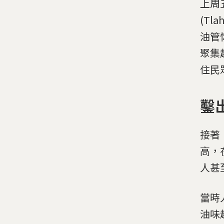
上周五
(T
油管
聚集
住民
鑿
接著
高，
人甚
當時
油味