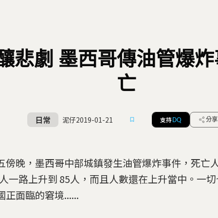
釀悲劇 墨西哥傳油管爆炸事
亡
日常
泥仔
2019-01-21
支持
分享
DQ
五傍晚，墨西哥中部城鎮發生油管爆炸事件，死亡
22人一路上升到 85人，而且人數還在上升當中。一
正面臨的窘境......