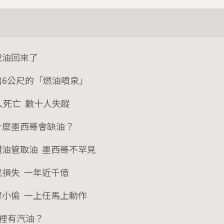
說油回來了
出6公尺的「燃油噴泉」
人死亡 數十人失蹤
什麼墨西哥會缺油？
鑽油管取油 墨西哥不罕見
成損失 一年近千億
擊小偷 一上任馬上動作
哪裡有汽油？