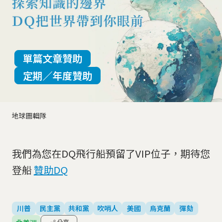
單篇文章贊助
定期／年度贊助
地球圖輯隊
我們為您在DQ飛行船預留了VIP位子，期待您
登船
贊助DQ
川普
民主黨
共和黨
吹哨人
美國
烏克蘭
彈劾