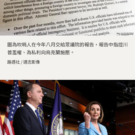
圖為吹哨人在今年八月交給眾議院的報告，報告中指控川
普濫權、為私利向烏克蘭施壓。
路透社 / 達志影像