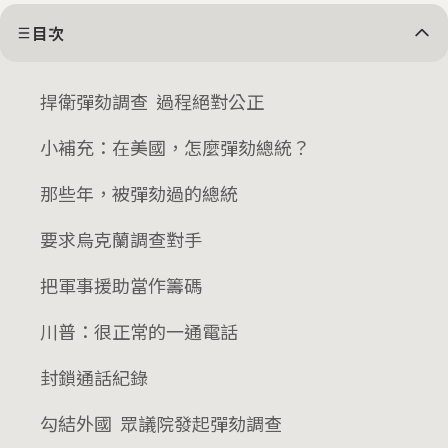
目次
捍衛彈劾調查 過程絕對公正
小補充：在美國，怎麼彈劾總統？
那些年，被彈劾過的總統
要求烏克蘭調查對手
把軍事援助當作籌碼
川普：很正常的一通電話
封鎖通話紀錄
勾結外國 眾議院發起彈劾調查