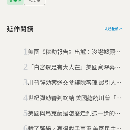
北美洲
分享
延伸閱讀
收起全部
美國《穆勒報告》出爐：沒證據顯示
川普通俄
「白宮還是有大人在」美國資深幕僚
匿名投書 由內抵抗川普政策
川普彈劾案送交參議院審理 最引人注
意的是這些筆
世紀彈劾審判終結 美國總統川普「無
罪」
美國與烏克蘭是怎麼走到這一步的？
川普與澤倫斯基的5年糾葛時間軸
輸了選舉，贏得對手尊重 美國民主黨