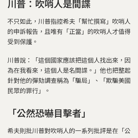
川普：吹哨人是間諜
不只如此，川普指控希夫「幫忙撰寫」吹哨人
的申訴報告，且唯有「正當」的吹哨人才值得
受到保護。
圖為解密後的通話紀錄，上面可以看到川普向勝選的烏克
川普說：「這個國家應該把這個人找出來，因
蘭總統澤倫斯基道賀，並要求烏克蘭幫忙調查拜登。(全
文共五頁，往右滑看更多)
為在我看來，這個人是名間諜。」他也把整起
路透社 / 達志影像
針對他的彈劾調查稱為「騙局」、「欺騙美國
民眾的罪行」。
「公然恐嚇目擊者」
希夫則批川普對吹哨人的一系列批評是在「公