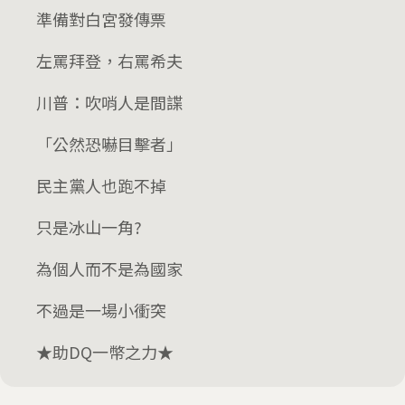
準備對白宮發傳票
左罵拜登，右罵希夫
川普：吹哨人是間諜
「公然恐嚇目擊者」
民主黨人也跑不掉
只是冰山一角?
為個人而不是為國家
不過是一場小衝突
★助DQ一幣之力★