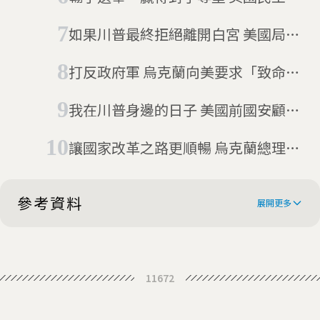
總統候選人桑德斯宣布暫停競選活動
如果川普最終拒絕離開白宮 美國局勢
會如何變化？
打反政府軍 烏克蘭向美要求「致命」
武器
我在川普身邊的日子 美國前國安顧問
出書爆料川普行徑
讓國家改革之路更順暢 烏克蘭總理請
辭
參考資料
展開更多
Trump angrily lashes out at
11672
Democrats over impeachment
There’s lots of Trump scandal
inquiry