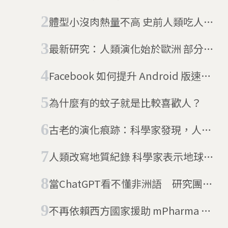
體型小沒肉熱量不高 史前人類吃人不
全是為了營養
最新研究：人類演化始於歐洲 部分學
者存疑
Facebook 如何提升 Android 版速
度？把工程師送去非洲就對了
為什麼有的蚊子就是比較喜歡人？
古老的演化痕跡：科學家發現，人類
胚胎有蜥蜴般的手部肌肉
人類改寫地質紀錄 科學家表示地球已
進入「人類世」
當ChatGPT看不懂非洲語 研究團隊
推動母語AI革命，打造最大非洲語言
不再依賴西方國家援助 mPharma 自
資料庫
己解決非洲醫療問題