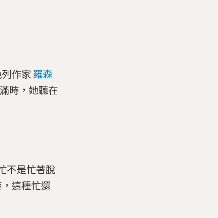
色列作家
羅森
這麼滿時，她聽在
們的忙不是忙著脫
時，這種忙還