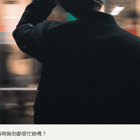
無時無刻都很忙碌嗎？