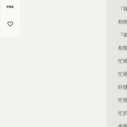
「
和
「
有
忙
忙
好
忙
忙
金