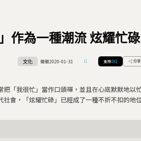
」作為一種潮流 炫耀忙
文化
徽徽
2020-01-31
支持
分享
DQ
常把「我很忙」當作口頭禪，並且在心底默默地以
代社會，「炫耀忙碌」已經成了一種不折不扣的地位象徵.