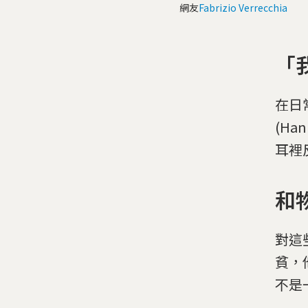
網友
Fabrizio Verrecchia
「
在日
(H
耳裡
和
對這
貧，
不是