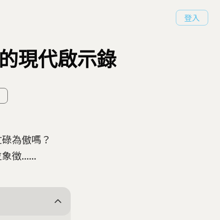
登入
碌的現代啟示錄
忙碌為傲嗎？
.....