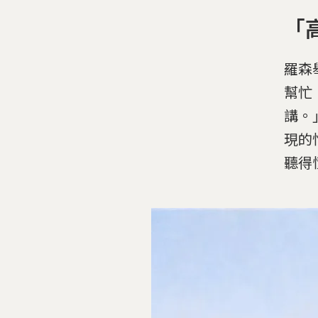
「
羅森
幫忙
講。
現的
聽得