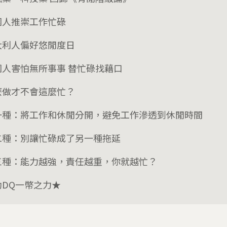
國人推崇工作忙碌
大利人偏好悠閒度日
國人害怕無所事事 替忙碌找藉口
麼做才不會這麼忙？
一種：將工作和休閒分開，避免工作滲透到休閒時間
二種：別讓忙碌成了另一種拖延
三種：能力越強，責任越重，你就越忙？
助DQ一幣之力★