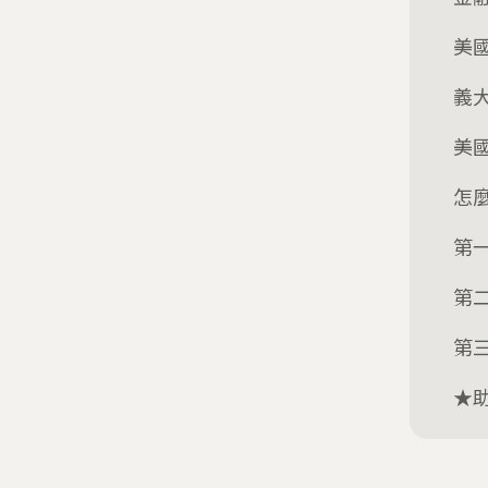
美
義
美
怎
第
第
第
★