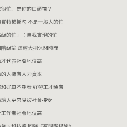
我很忙」是你的口頭禪？
物質特權掛勾 不是一般人的忙
高級的忙」：自我實現的忙
閒階級論 炫耀大把休閒時間
碌才代表社會地位高
碌的人擁有人力資本
錶和好車不夠看 好勞工才稀有
碌讓人更容易被社會接受
於工作者社會地位高
融業、科技業 回歸《有閒階級論》