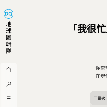
地
「我很忙
球
圖
輯
隊
你常
在現
目次