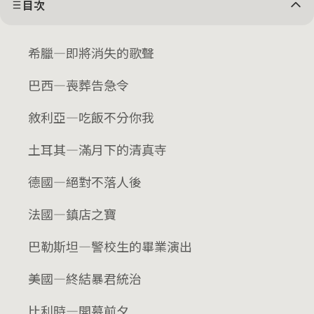
目次
希臘—即將消失的歌聲
巴西—喪葬告急令
敘利亞—吃飯不分你我
土耳其—滿月下的清真寺
德國—絕對不落人後
法國—鎮店之寶
巴勒斯坦—警校生的畢業演出
美國—終結暴君統治
比利時—開幕前夕