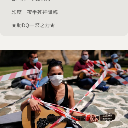
印度—夜半死神降臨
★助DQ一幣之力★