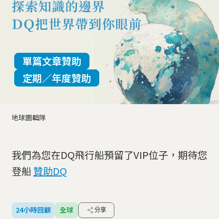
單篇文章贊助
定期／年度贊助
地球圖輯隊
我們為您在DQ飛行船預留了VIP位子，期待您
登船
贊助DQ
24小時回顧
全球
分享