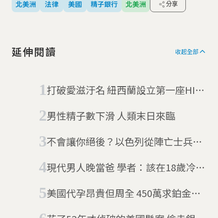
北美洲
法律
美國
精子銀行
北美洲
分享
延伸閱讀
收起全部
打破愛滋汙名 紐西蘭設立第一座HIV
陽性精子銀行
男性精子數下滑 人類末日來臨
不會讓你絕後？以色列從陣亡士兵身
上採集精子創造後代
現代男人晚當爸 學者：該在18歲冷凍
精子
美國代孕昂貴但周全 450萬求鉑金寶
寶