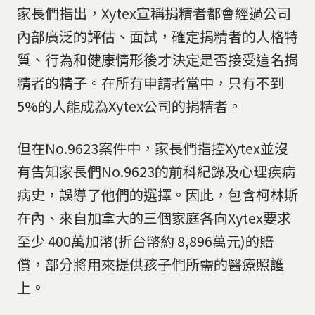
家長們指出，Xytex宣稱捐精者都會經過公司
內部廣泛的評估、面試，確定捐精者的人格特
質、行為和健康情形後才決定是否接受這名捐
精者的精子。在所有申請者當中，只有不到
5%的人能成為Xytex公司的捐精者。
但在No.9623案件中，家長們指控Xytex並沒
有告知家長們No.9623的前科紀錄及心理疾病
病史，誤導了他們的選擇。因此，包含柯林斯
在內、來自加拿大的三個家庭各向Xytex要求
至少 400萬加幣(折台幣約 8,896萬元)的賠
償，部分將用來提供孩子們所需的醫療照護
上。