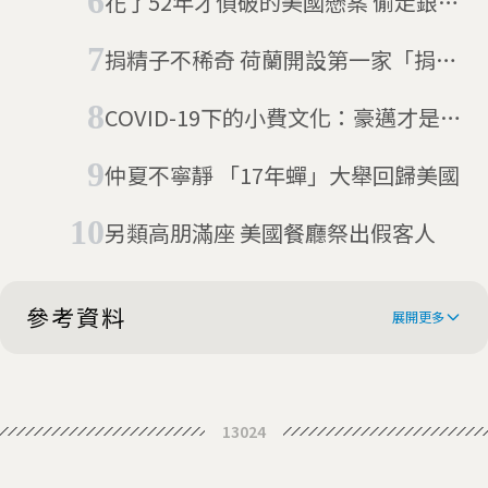
花了52年才偵破的美國懸案 偷走銀行
4,721萬的行員到底在哪？
捐精子不稀奇 荷蘭開設第一家「捐糞
銀行」
COVID-19下的小費文化：豪邁才是王
道？
仲夏不寧靜 「17年蟬」大舉回歸美國
另類高朋滿座 美國餐廳祭出假客人
參考資料
展開更多
Sperm Donor’s Profile Hid Mental
13024
Illness and Crime, Lawsuits Say
Georgia Supreme Court Confronts