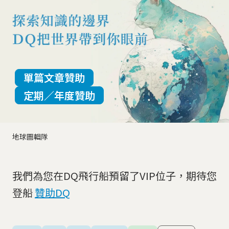
單篇文章贊助
定期／年度贊助
地球圖輯隊
我們為您在DQ飛行船預留了VIP位子，期待您
登船
贊助DQ