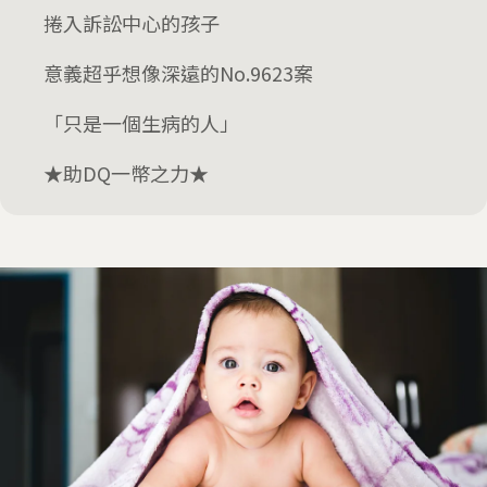
捲入訴訟中心的孩子
意義超乎想像深遠的No.9623案
「只是一個生病的人」
★助DQ一幣之力★