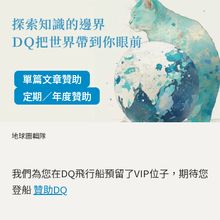
單篇文章贊助
定期／年度贊助
地球圖輯隊
我們為您在DQ飛行船預留了VIP位子，期待您
登船
贊助DQ