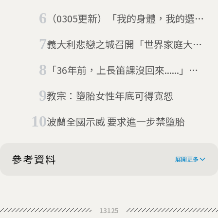
國也吹綠色風潮
（0305更新）「我的身體，我的選
擇」法國成為第一個將墮胎權納入憲
義大利悲戀之城召開「世界家庭大
法的國家
會」 反同志、反墮胎、捍衛自然家庭
「36年前，上長笛課沒回來......」梵
蒂岡少女失蹤案 開石棺尋找遺骨
教宗：墮胎女性年底可得寬恕
波蘭全國示威 要求進一步禁墮胎
參考資料
展開更多
Italy probes why women’s names
13125
mark aborted fetuses’ graves