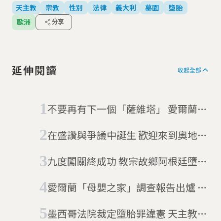
天主教
宗教
性別
法律
義大利
墓園
墮胎
歐洲
分享
延伸閱讀
收起全部
不要再有下一個「薩維塔」 愛爾蘭鬆
綁墮胎公投大勝
在盛讚與爭議中誕生 歡迎來到奧地利
避孕和墮胎博物館
九度闖關終成功 教宗故鄉阿根廷墮胎
合法化
愛爾蘭「母嬰之家」調查報告出爐 總
理：史上最黑暗又羞恥的一章
墨西哥法院裁定墮胎罪違憲 天主教大