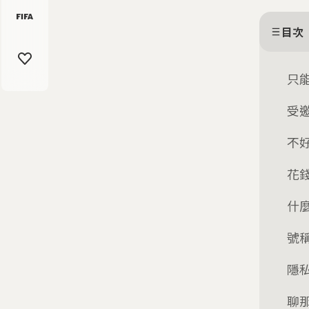
目次
只
受
不
花
什
號
隱
聊