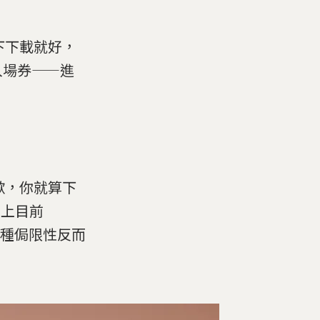
按下下載就好，
入場券——進
抱歉，你就算下
加上目前
，種種侷限性反而