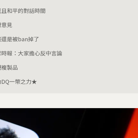
誠且和平的對話時間
對意見
還是被ban掉了
球時報：大家擔心反中言論
現複製品
助DQ一幣之力★