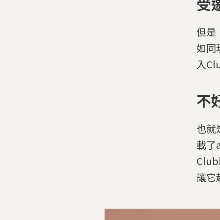
受
但是
如同
入Cl
不
也就
載了
Clu
讓它