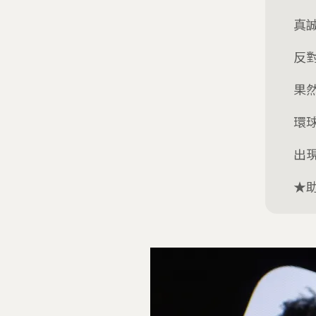
真
反
果然
環
出
★