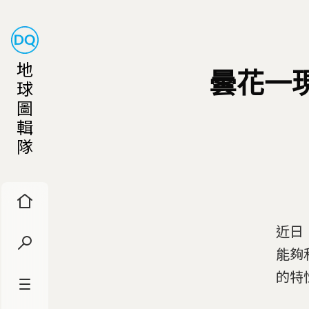
地
曇花一
球
圖
輯
隊
近日
能夠
的特