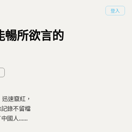
登入
能暢所欲言的
e」迅速竄紅，
除記錄不留檔
......