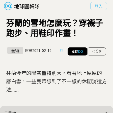
地球圖輯隊
登入
芬蘭的雪地怎麼玩？穿襪子
跑步、用鞋印作畫！
藝術
阿雀
2021-02-19
支持
分享
DQ
芬蘭今年的降雪量特別大，看著地上厚厚的一
層白雪，一些民眾想到了不一樣的休閒消遣方
法......