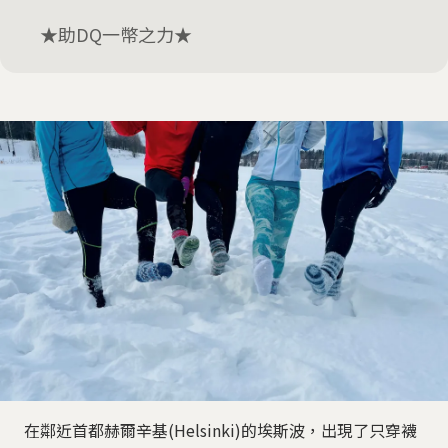
★助DQ一幣之力★
在鄰近首都赫爾辛基(Helsinki)的埃斯波，出現了只穿襪