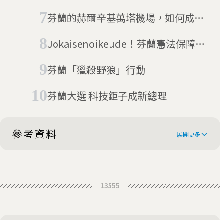
合一」藝術
芬蘭的赫爾辛基萬塔機場，如何成為
北歐NO.1?
Jokaisenoikeude！芬蘭憲法保障的
權利：人人都能享受大自然
芬蘭「獵殺野狼」行動
芬蘭大選 科技鉅子成新總理
參考資料
展開更多
Weary of COVID restrictions, Finns
13555
take up running in deep snow in
Finns in snowshoes create
socks
temporary artwork on golf course