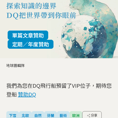
單篇文章贊助
定期／年度贊助
地球圖輯隊
我們為您在DQ飛行船預留了VIP位子，期待您
登船
贊助DQ
下雪
北歐
自然
芬蘭
藝術
歐洲
分享