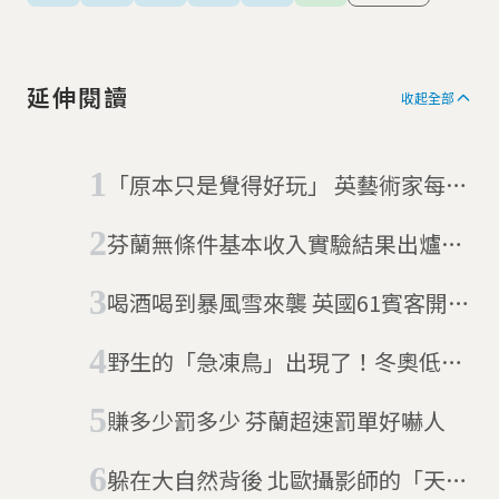
延伸閱讀
收起全部
「原本只是覺得好玩」 英藝術家每天
走4萬步結果成了讓人讚嘆的作品
芬蘭無條件基本收入實驗結果出爐，
不勞而獲可以嗎？
喝酒喝到暴風雪來襲 英國61賓客開心
受困酒吧三天
野生的「急凍鳥」出現了！冬奧低溫
來襲 芬蘭滑雪選手賽後好雞凍
賺多少罰多少 芬蘭超速罰單好嚇人
躲在大自然背後 北歐攝影師的「天人