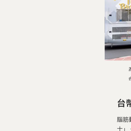
台
腦筋
士」