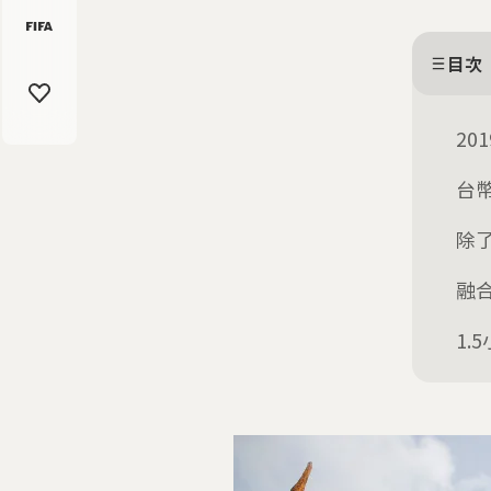
目次
2
台
除
融
1