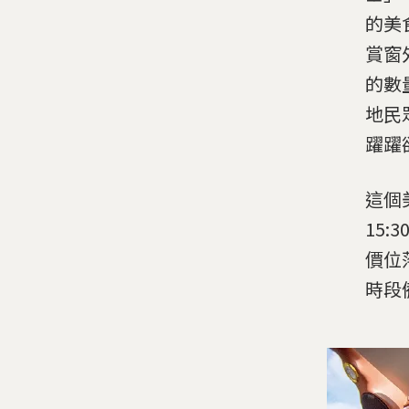
的美
賞窗
的數
地民
躍躍
這個美
15:
價位落
時段