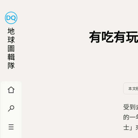
地
有吃有玩
球
圖
輯
隊
本文
受到
的一
士」