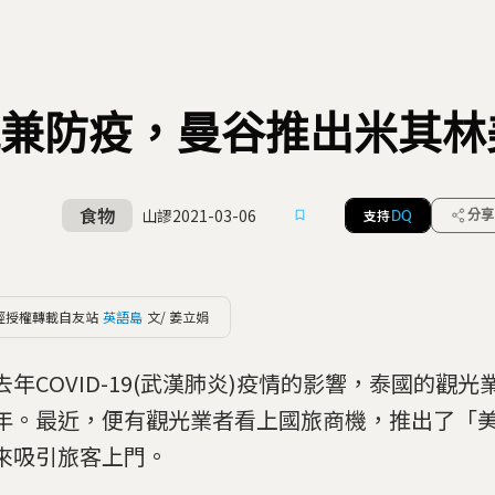
兼防疫，曼谷推出米其林
食物
山謬
2021-03-06
支持
分享
DQ
經授權轉載自友站
英語島
文/ 姜立娟
去年COVID-19(武漢肺炎)疫情的影響，泰國的觀
年。最近，便有觀光業者看上國旅商機，推出了「
來吸引旅客上門。