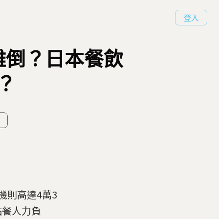
登入
難倒？日本餐飲
？
機則高達4萬3
點餐人力負