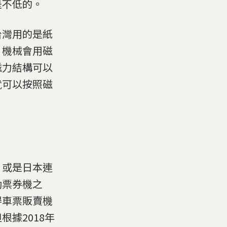
是不低的。
台灣用的是紙
，機械會用磁
磁力結構可以
就可以按照磁
倍
，或是日本連
動票券機之
得車票販賣機
據2018年