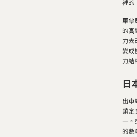
裡的
車票
的高
力去
變成
力結
日
出車
鎖定
一。
的數