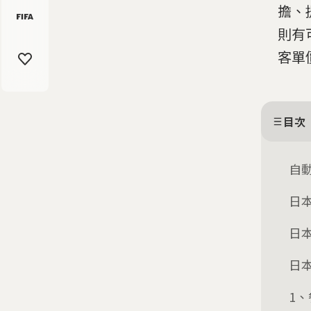
擔、
則有
客單
目次
自
日
日
日
1