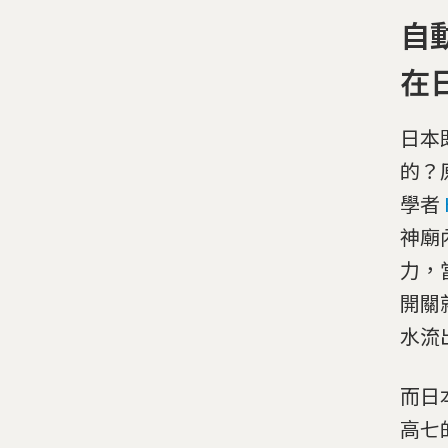
自
在
日本
的？
學者
神廟
力，
開關
水流
而日
高七