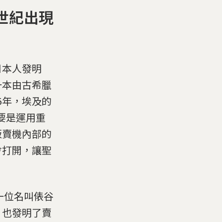
世紀出現
日本人發明
一本由古希臘
5年，埃及的
要是運用重
販賣機內部的
會打開，讓聖
一位名叫俵谷
，也發明了賣