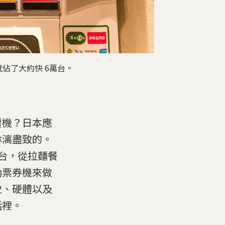
佔了大約快 6萬台。
賣機？日本應
淋漓盡致的。
台，從拉麵餐
動票券機來做
史、硬體以及
活裡。