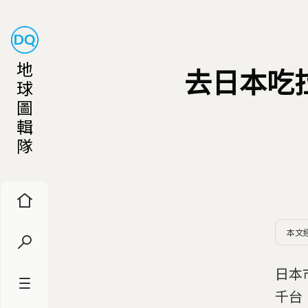
地
去日本吃
球
圖
輯
隊
本文
日本
千台