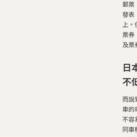
郵票
發表
上。
票券
及票
日
不
而說
車的
不容
同車