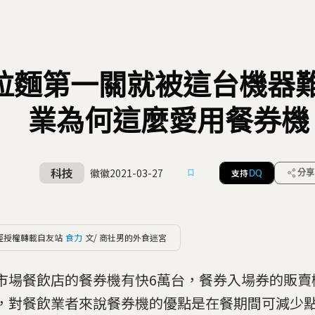
拉麵第一關就被這台機器
業為何這麼愛用餐券機
科技
徽徽
2021-03-27
支持
分享
DQ
經授權轉載自友站
食力
文/ 商社男的外食迷宮
市場餐飲店的餐券機有快6萬台，餐券入場券的販賣
，對餐飲業者來說餐券機的優點是在餐期間可減少