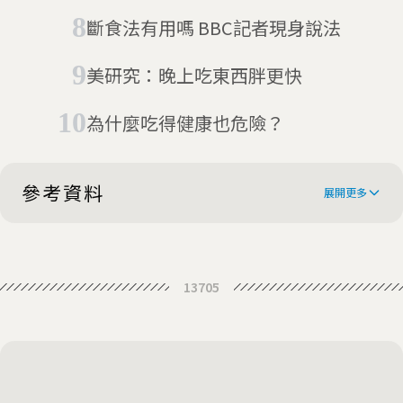
停止
斷食法有用嗎 BBC記者現身說法
美研究：晚上吃東西胖更快
為什麼吃得健康也危險？
參考資料
展開更多
French pharma giant found guilty
13705
over deadly diet pill
French pharma firm guilty of
manslaughter and deception over
Paris court finds pharma giant
deadly Mediator drug
guilty of fraud, manslaughter over