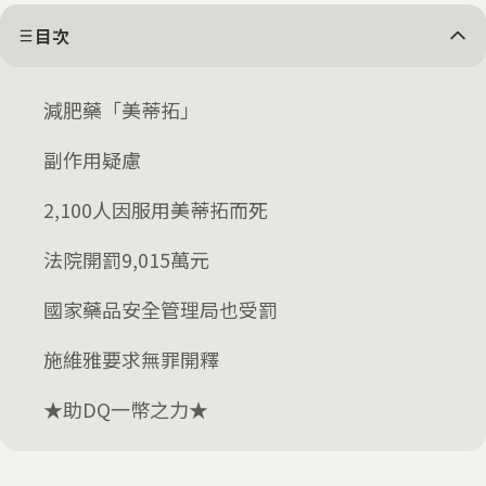
目次
減肥藥「美蒂拓」
副作用疑慮
2,100人因服用美蒂拓而死
法院開罰9,015萬元
國家藥品安全管理局也受罰
施維雅要求無罪開釋
★助DQ一幣之力★