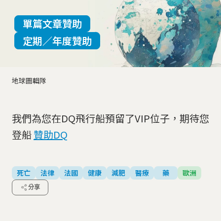
單篇文章贊助
定期／年度贊助
地球圖輯隊
我們為您在DQ飛行船預留了VIP位子，期待您
登船
贊助DQ
死亡
法律
法國
健康
減肥
醫療
藥
歐洲
分享