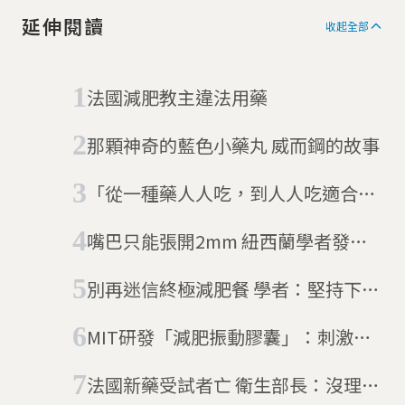
延伸閱讀
收起全部
法國減肥教主違法用藥
那顆神奇的藍色小藥丸 威而鋼的故事
「從一種藥人人吃，到人人吃適合自
己的藥！」Taiwan Biobank 助攻臺
嘴巴只能張開2mm 紐西蘭學者發明
灣精準醫療
減重裝置遭批「宛如中古世紀刑具」
別再迷信終極減肥餐 學者：堅持下去
才是重點
MIT研發「減肥振動膠囊」：刺激胃
壁製造飽足感，減少食物攝取量
法國新藥受試者亡 衛生部長：沒理由