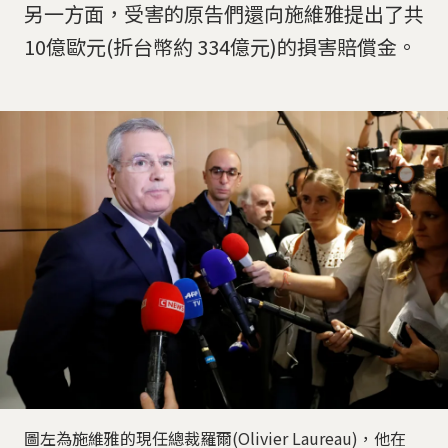
另一方面，受害的原告們還向施維雅提出了共
10億歐元(折台幣約 334億元)的損害賠償金。
圖左為施維雅的現任總裁羅爾(Olivier Laureau)，他在