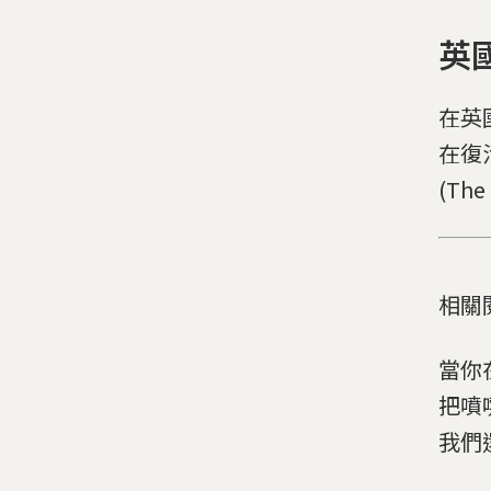
英
在英國
在復
(Th
相關
當你
把噴
我們