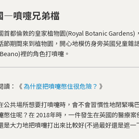
國—噴嚏兄弟檔
首都倫敦的皇家植物園(Royal Botanic Garden
活節期間來到植物園，開心地模仿身旁英國兒童雜
e Beano)裡的角色打噴嚏。
閱讀：《
為什麼把噴嚏憋住很危險？
》
在公共場所想要打噴嚏時，會不會習慣性地閉緊嘴
嚏憋住呢？在 2018年時，一件發生在英國的醫療
還是大力地把噴嚏打出來比較好(不過最好還是遮一