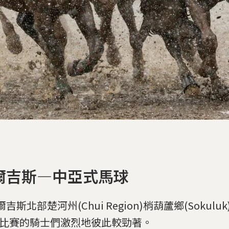
爾吉斯—中亞式馬球
吉斯北部楚河州(Chui Region)梢葫蘆鄉(Sokuluk
ru比賽的騎士們激烈地彼此較勁著。