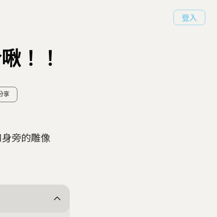
登入
.哈啾！！
分享
和身旁的雕像