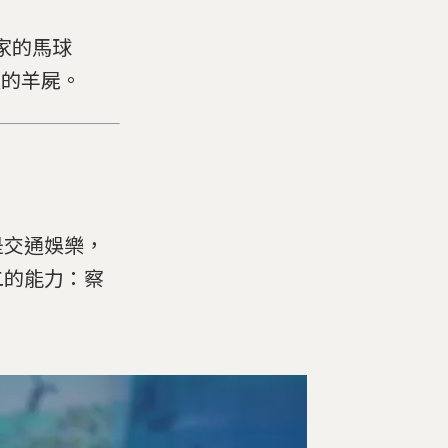
國家的馬球
頭的羊屍。
是交通娛樂，
二的能力：察