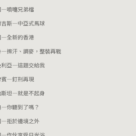
國—噴嚏兄弟檔
爾吉斯—中亞式馬球
國—全新的香港
魯—擦汗、調麥，整裝再戰
及利亞—這題交給我
律賓—釘刑再現
勒斯坦—就是不起身
典—你聽到了嗎？
國—拒於邊境之外
國—作伙享受日光浴