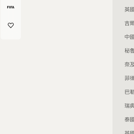
英
吉
中
秘
奈
菲
巴
瑞
泰
英