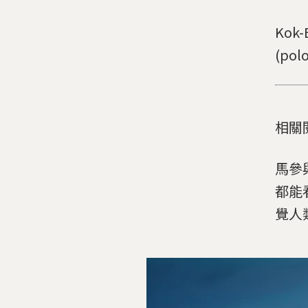
Ko
(p
相關
馬參
都能
覺人