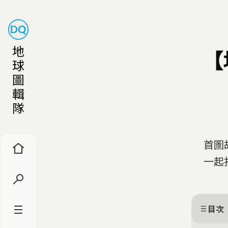
地
【
球
圖
輯
隊
首圖
一起打
目次