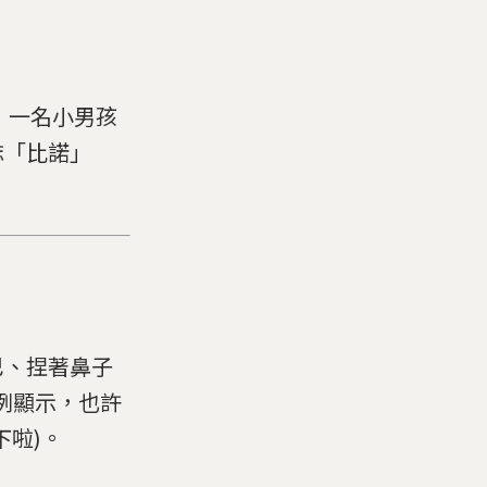
s)，一名小男孩
誌「比諾」
巴、捏著鼻子
案例顯示，也許
下啦)。