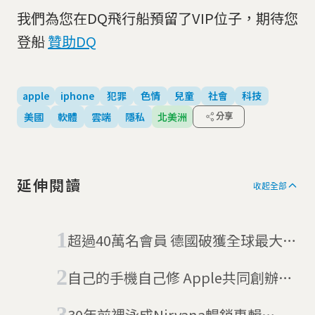
我們為您在DQ飛行船預留了VIP位子，期待您
登船
贊助DQ
apple
iphone
犯罪
色情
兒童
社會
科技
美國
軟體
雲端
隱私
北美洲
分享
延伸閱讀
收起全部
超過40萬名會員 德國破獲全球最大暗
網兒童色情平台「男孩鎮」
自己的手機自己修 Apple共同創辦人
挺美國「維修權」運動
30年前裸泳成Nirvana暢銷專輯