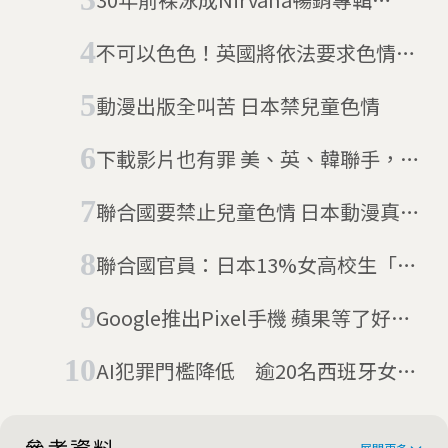
《Nevermind》封面 當年嬰兒提告
不可以色色！英國將依法要求色情網
遭「性剝削」
站進行年齡驗證
動漫出版全叫苦 日本禁兒童色情
下載影片也有罪 美、英、韓聯手，抄
掉暗網最大兒童色情網站
聯合國要禁止兒童色情 日本動漫真的
太超過嗎
聯合國官員：日本13%女高校生「在
援交」
Google推出Pixel手機 蘋果等了好久
的對手
AI犯罪門檻降低 逾20名西班牙女孩
照片遭散播深偽「假裸照」