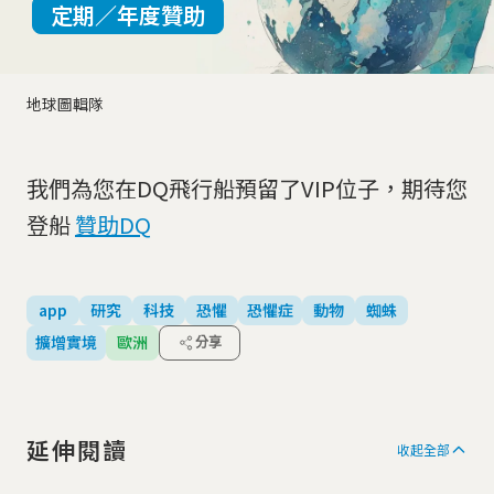
定期／年度贊助
地球圖輯隊
我們為您在DQ飛行船預留了VIP位子，期待您
登船
贊助DQ
app
研究
科技
恐懼
恐懼症
動物
蜘蛛
擴增實境
歐洲
分享
延伸閱讀
收起全部