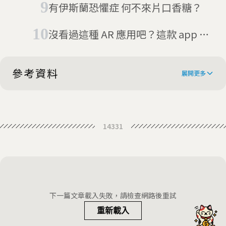
有伊斯蘭恐懼症 何不來片口香糖？
沒看過這種 AR 應用吧？這款 app 讓
你看著逝世親友身影與他對話
參考資料
展開更多
Got Arachnophobia? There's an
14331
App for That
Incredibly realistic AR spiders are
here to help you battle
Augmented reality helps tackle
arachnophobia
fear of spiders
This AR App Will Help Your
下一篇文章載入失敗，請檢查網路後重試
Arachnophobia... Or Maybe Just
重新載入
Anxiety researchers have a high-