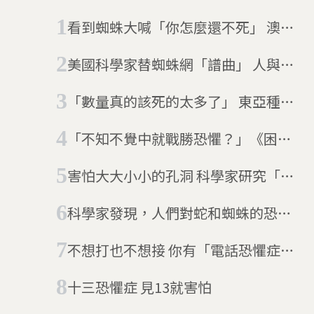
看到蜘蛛大喊「你怎麼還不死」 澳洲
警察找上門
美國科學家替蜘蛛網「譜曲」 人與蜘
蛛談天的日子不遠了？
「數量真的該死的太多了」 東亞種蜘
蛛入侵美國喬治亞州
「不知不覺中就戰勝恐懼？」《困惑
的心》平行宇宙中的解碼神經反饋
害怕大大小小的孔洞 科學家研究「密
集恐懼症」成因
科學家發現，人們對蛇和蜘蛛的恐懼
是與生俱來的
不想打也不想接 你有「電話恐懼症」
嗎？
十三恐懼症 見13就害怕