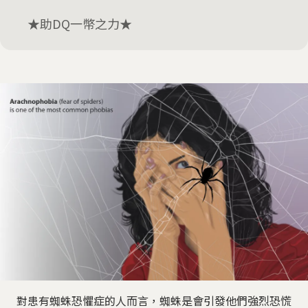
★助DQ一幣之力★
對患有蜘蛛恐懼症的人而言，蜘蛛是會引發他們強烈恐慌