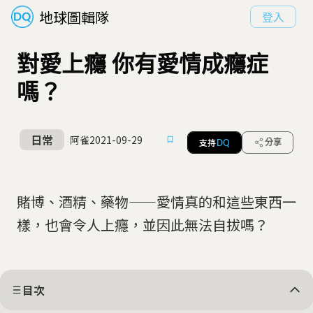
地球圖輯隊
登入
對愛上癮 你有愛情成癮症
嗎？
日常
阿雀
2021-09-29
支持
分享
DQ
賭博、酒精、藥物——愛情真的和這些東西一
樣，也會令人上癮，並因此無法自拔嗎？
目次