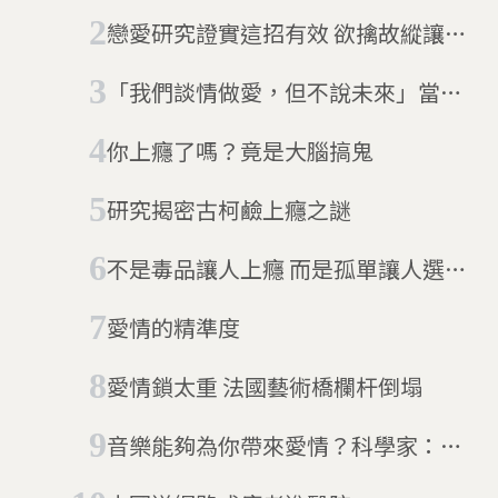
想你的另一半
戀愛研究證實這招有效 欲擒故縱讓你
更迷人
「我們談情做愛，但不說未來」當代
愛情的新型態關係：Situationship
你上癮了嗎？竟是大腦搞鬼
研究揭密古柯鹼上癮之謎
不是毒品讓人上癮 而是孤單讓人選了
毒品
愛情的精準度
愛情鎖太重 法國藝術橋欄杆倒塌
音樂能夠為你帶來愛情？科學家：音
樂能成為尋找伴侶的助攻神器