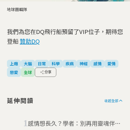
地球圖輯隊
我們為您在DQ飛行船預留了VIP位子，期待您
登船
贊助DQ
上癮
大腦
日常
科學
疾病
神經
感情
愛情
戀愛
全球
分享
延伸閱讀
收起全部
感情想長久？學者：別再用靈魂伴侶