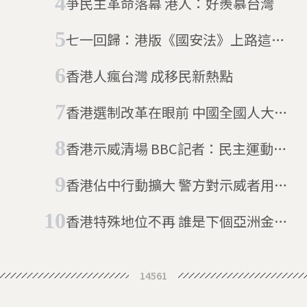
爭民主革命落幕 港人：好羨慕台灣
七一回歸：港版《國安法》上路這一
天
香港人瘋台灣 成移民新熱點
香港選制改革在眼前 中國全國人大揭
示新藍圖
香港示威清場 BBC記者：民主運動告
一段落(更新至12/12)
香港佔中行動擴大 警方對示威者用催
淚彈
香港特殊地位不再 誰是下個亞洲金融
中心？
14561