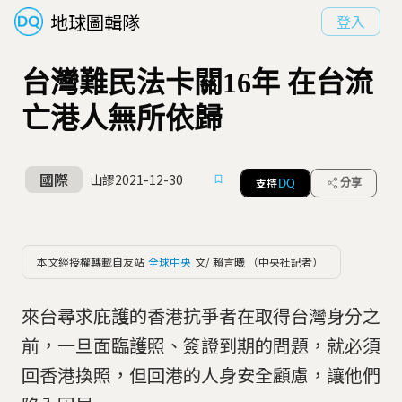
地球圖輯隊
登入
台灣難民法卡關16年 在台流
亡港人無所依歸
國際
山謬
2021-12-30
支持
分享
DQ
本文經授權轉載自友站
全球中央
文/ 賴言曦 （中央社記者）
來台尋求庇護的香港抗爭者在取得台灣身分之
前，一旦面臨護照、簽證到期的問題，就必須
回香港換照，但回港的人身安全顧慮，讓他們