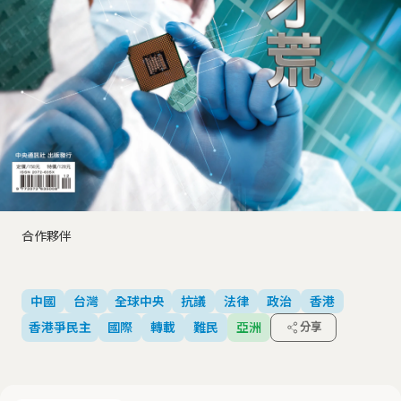
合作夥伴
中國
台灣
全球中央
抗議
法律
政治
香港
香港爭民主
國際
轉載
難民
亞洲
分享