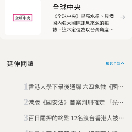
全球中央
《全球中央》是高水準、具備
國內強大國際訊息來源的雜
誌。這本定位為以台灣角度看
國際的雜誌，動員遍布全球近
三十名的海外資深特派員，就
國際間重要新聞事件，作深入
淺出的分析報導，被各界視為
延伸閱讀
客觀中立，有助於豐富國人國
收起全部
際視野的優質刊物，深獲好
評。
香港大學下最後通牒 六四象徵《國殤
之柱》的未來何去何從？
港版《國安法》首案判刑確定 「光復
香港 時代革命」機車騎士撞警被判九
百日關押的終點 12名渡台香港人被判
年監禁
刑