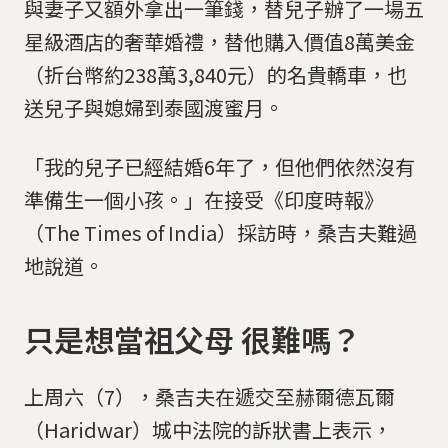
與妻子又額外拿出一筆錢，替兒子辦了一場五
星級酒店的奢華婚禮，替他購入價值8萬美金
（折台幣約238萬3,840元）的名貴轎車，也
送兒子與媳婦到泰國渡蜜月。
「我的兒子已經結婚6年了，但他們依然沒有
準備生一個小孩。」在接受《印度時報》
（The Times of India）採訪時，桑吉夫難過
地說道。
只是想當祖父母 很難嗎？
上周六（7），桑吉夫在遞交至赫爾德瓦爾
（Haridwar）城中法院的訴狀書上表示，