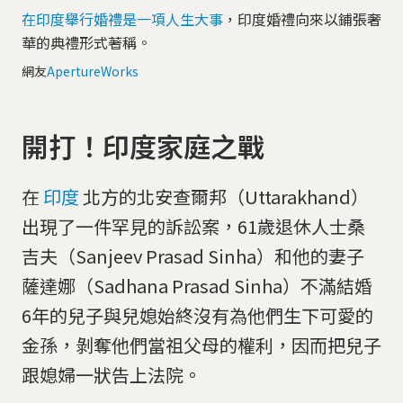
在印度舉行婚禮是一項人生大事
，印度婚禮向來以鋪張奢
華的典禮形式著稱。
網友
ApertureWorks
開打！印度家庭之戰
在
印度
北方的北安查爾邦（Uttarakhand）
出現了一件罕見的訴訟案，61歲退休人士桑
吉夫（Sanjeev Prasad Sinha）和他的妻子
薩達娜（Sadhana Prasad Sinha）不滿結婚
6年的兒子與兒媳始終沒有為他們生下可愛的
金孫，剝奪他們當祖父母的權利，因而把兒子
跟媳婦一狀告上法院。