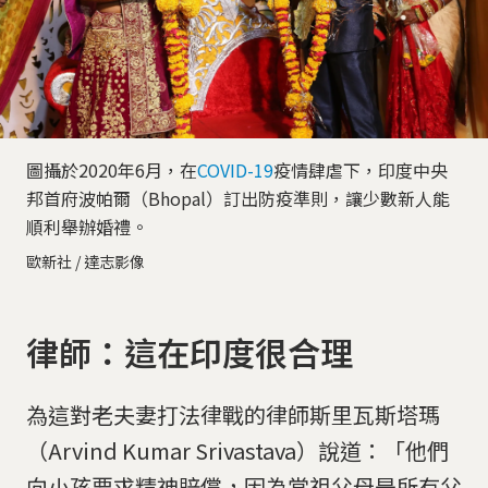
圖攝於2020年6月，在
COVID-19
疫情肆虐下，印度中央
邦首府波帕爾（Bhopal）訂出防疫準則，讓少數新人能
順利舉辦婚禮。
歐新社 / 達志影像
律師：這在印度很合理
為這對老夫妻打法律戰的律師斯里瓦斯塔瑪
（Arvind Kumar Srivastava）說道：「他們
向小孩要求精神賠償，因為當祖父母是所有父