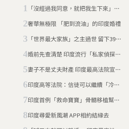
「沒經過我同意，就把我生下來」印
度男子要告父母
奢華無極限 「肥到流油」的印度婚禮
「世界最大家族」之主過世 留下39
妻、94兒女及33孫
婚前先查清楚 印度流行「私家偵探」
挖伴侶秘辛
妻子不是丈夫財產 印度最高法院宣布
通姦除罪化
印度高等法院：信徒可以繼續「冷
凍」宗教大師
印度首例「救命寶寶」骨髓移植幫助
重症哥哥
印度尋愛新風潮 APP相約結緣去