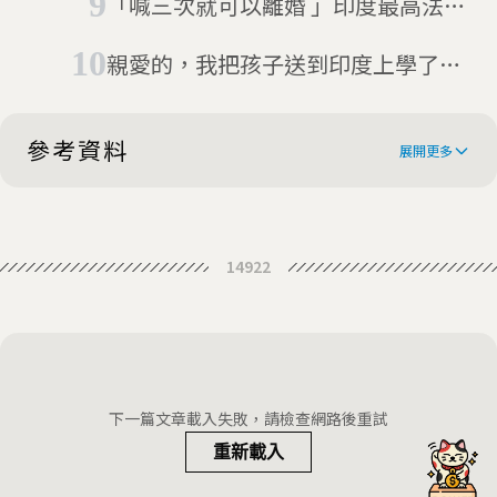
「喊三次就可以離婚 」印度最高法
院：違憲不可以
親愛的，我把孩子送到印度上學了：
從台灣家長的真實經驗看印度教育
參考資料
展開更多
Couple in India sue son for not
14922
giving them a grandchild
Couple sue son & bahu for
‘depriving them of grand kid’
Indian couple sue son and his wife
to demand a grandchild
Indian man to sue parents for
下一篇文章載入失敗，請檢查網路後重試
giving birth to him
重新載入
Indian parents sue son for