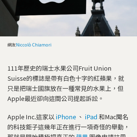
網友
Niccolò Chiamori
111年歷史的瑞士水果公司Fruit Union
Suisse的標誌是帶有白色十字的紅蘋果，就
只是把瑞士國旗放在一種常見的水果上，但
Apple最近卻向這間公司提起訴訟。
Apple Inc.這家以
iPhone
、
iPad
和Mac聞名
的科技鉅子這幾年正在進行一項奇怪的舉動，
那就是開始積極把真正的
蘋果
圖像申請註冊