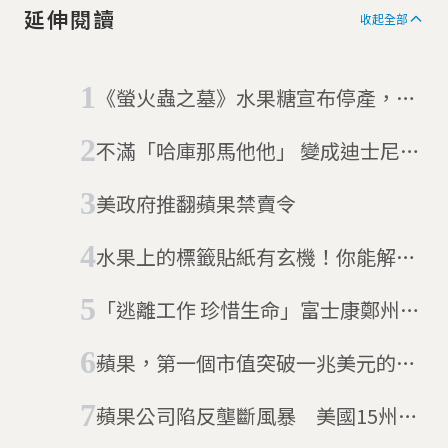
延伸閱讀
收起全部
《螢火蟲之墓》水果糖宣布停產，但
其實還有個同名的胞胎分身
不滿「哈庫那馬他他」 變成迪士尼商
標 肯亞人在氣什麼？
美政府推翻蘋果禁賣令
水果上的標籤貼紙有玄機！你能解讀
嗎？
「逃離工作 珍惜生命」富士康鄭州員
工大逃亡 蘋果：努力恢復生產
蘋果，第一個市值突破一兆美元的史
詩企業
蘋果公司陷反壟斷風暴 美國15州聯