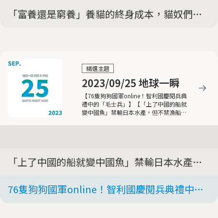
電，可以月省多少錢
「富養還是窮養」養貓的終身成本，貓奴們願
意花多少錢
精選主題
2023/09/25 地球一瞬
【76隻狗狗國軍online！智利國慶閱兵典
禮中的「毛士兵」】【「上了中國的船就
變中國魚」禁輸日本水產，但不禁漁船捕
撈】【大規模跨國民調：全球青年對民主
支持度低，近4成願受強人統治】
「上了中國的船就變中國魚」禁輸日本水產，
但不禁漁船捕撈
76隻狗狗國軍online！智利國慶閱兵典禮中的
「毛士兵」