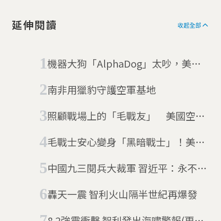
延伸閱讀
收起全部
機器大狗「AlphaDog」太吵，美國
海軍陸戰隊放棄採用
南非用獵豹守護空軍基地
照顧戰場上的「毛戰友」 美國空軍
推軍犬急救課
毛戰士安心變身「黑暗戰士」！美國
推出全新軍警犬專用防護頭盔
中國九三閱兵大裁軍 習近平：永不搞
擴張稱霸
轟天一震 智利火山隔半世紀再爆發
8.2強震衝擊 智利發出海嘯警報(更新