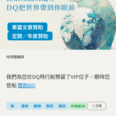
單篇文章贊助
定期／年度贊助
地球圖輯隊
我們為您在DQ飛行船預留了VIP位子，期待您
登船
贊助DQ
狗
軍隊
動物
智利
閱兵
中南美洲
分享