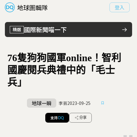
地球圖輯隊
登入
國際新聞喵一下
精選
76隻狗狗國軍online！智利
國慶閱兵典禮中的「毛士
兵」
地球一瞬
李芸
2023-09-25
支持
分享
DQ