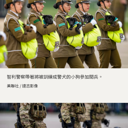
智利警察帶著將被訓練成警犬的小狗參加閱兵。
美聯社 / 達志影像