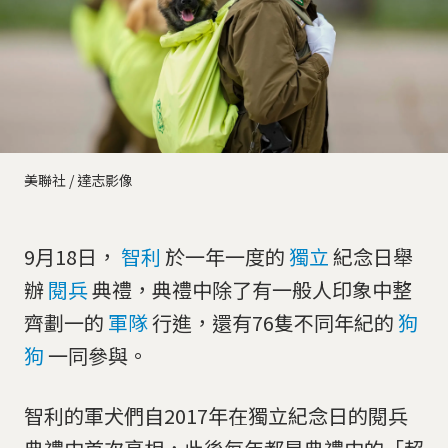
美聯社 / 達志影像
9月18日，
智利
於一年一度的
獨立
紀念日舉
辦
閱兵
典禮，典禮中除了有一般人印象中整
齊劃一的
軍隊
行進，還有76隻不同年紀的
狗
狗
一同參與。
智利的軍犬們自2017年在獨立紀念日的閱兵