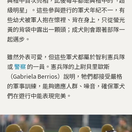
典禮中首次亮相，此後每年都是典禮中的「超
級明星」。這些參與遊行的軍犬年紀不一，有
些幼犬被軍人抱在懷裡、背在身上，只從螢光
黃的背袋中露出一顆頭；成犬則會跟著部隊一
起邁步。
雖然外表可愛，但這些軍犬都屬於智利憲兵隊
或
警察
的一員。憲兵隊的上尉貝里歐斯
（Gabriela Berrios）說明，牠們都接受嚴格
的軍事訓練，能夠適應人群、噪音，確保軍犬
們在遊行中能表現完美。