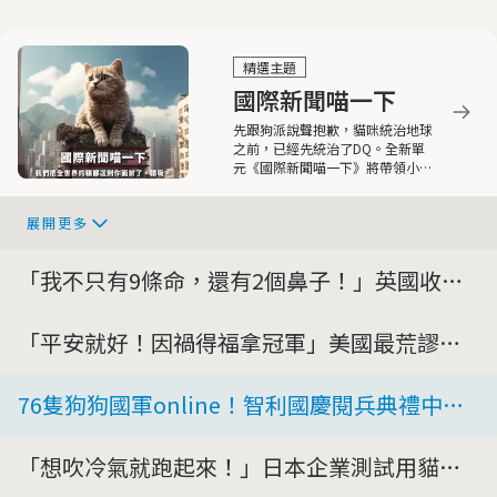
精選主題
國際新聞喵一下
先跟狗派說聲抱歉，貓咪統治地球
之前，已經先統治了DQ。全新單
元《國際新聞喵一下》將帶領小隊
員們看見各地喵筆生花、喵語如
珠、喵不可言，極富知識與趣味性
展開更多
的喵喵新聞。
「我不只有9條命，還有2個鼻子！」英國收養
中心出現稀有貓咪
「平安就好！因禍得福拿冠軍」美國最荒謬寵
物保險理賠大賽
76隻狗狗國軍online！智利國慶閱兵典禮中的
「毛士兵」
「想吹冷氣就跑起來！」日本企業測試用貓發