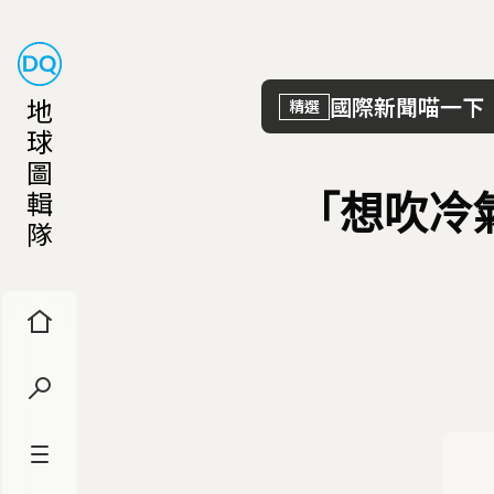
地
國際新聞喵一下
精選
球
圖
輯
「想吹冷
隊