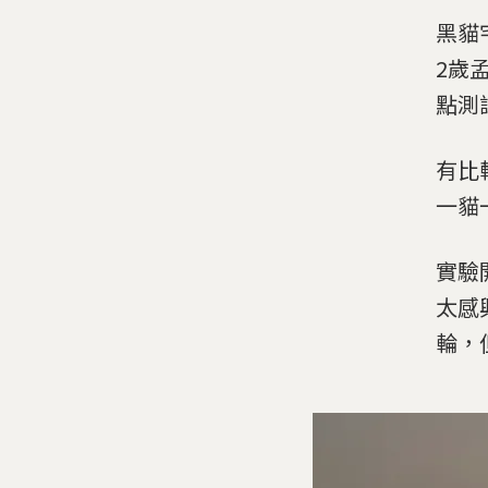
黑貓
2歲
點測
有比
一貓
實驗
太感
輪，