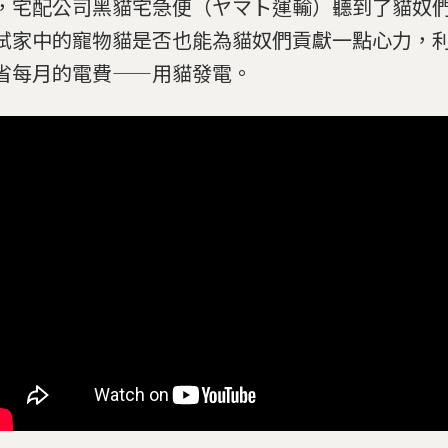
，宅配公司黑貓宅急便（ヤマト運輸）聽到了貓奴
試家中的寵物貓是否也能為貓奴們貢獻一點心力，
省每月的電費——用貓發電。