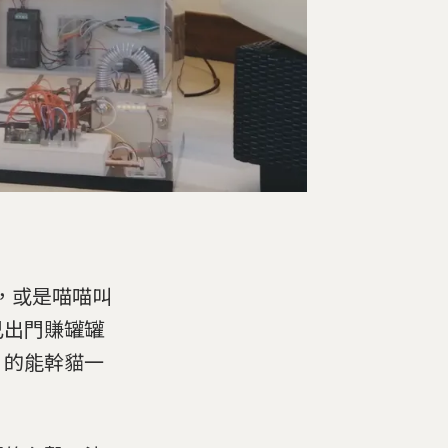
，或是喵喵叫
己出門賺罐罐
》的能幹貓一