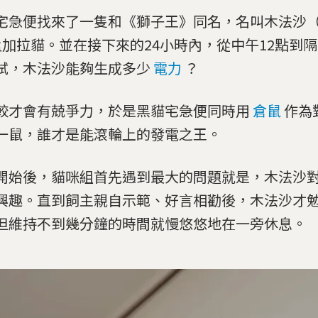
宅急便找來了一隻和《獅子王》同名，名叫木法沙（Mu
孟加拉貓。並在接下來的24小時內，從中午12點到隔
試，木法沙能夠生成多少
電力
？
較才會有兢爭力，於是黑貓宅急便同時用
倉鼠
作為
一鼠，誰才是能滾輪上的發電之王。
開始後，貓咪組首先遇到最大的問題就是，木法沙
興趣。直到飼主親自示範、好言相勸後，木法沙才
但維持不到幾分鐘的時間就慢悠悠地在一旁休息。