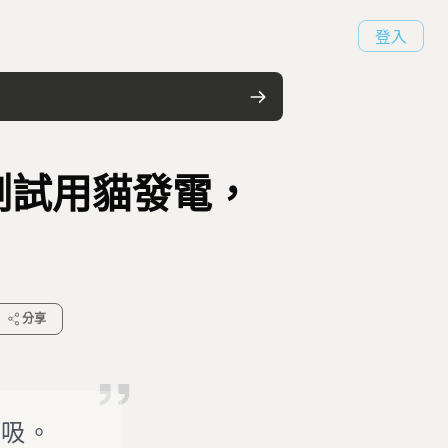
登入
測試用貓發電，
分享
請吸。