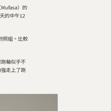
fasa）的
天的中午12
對照組。比較
對跑輪似乎不
勉強走上了跑