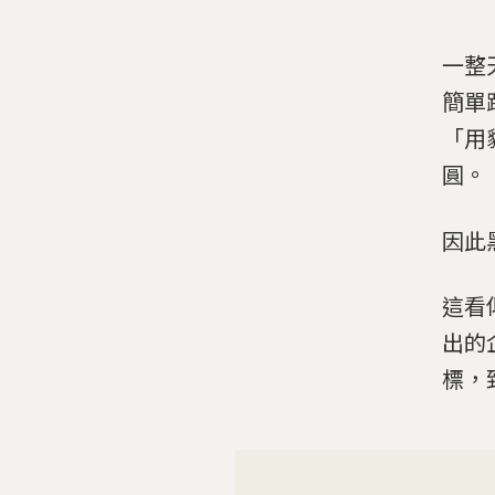
一整
簡單
「用
圓。
因此
這看
出的
標，