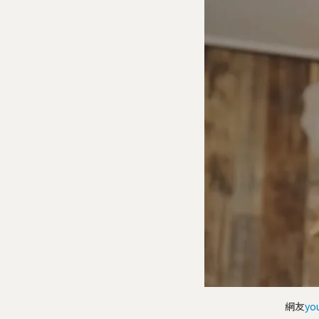
網友
yo