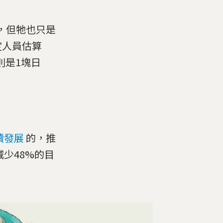
，但牠也只是
定人員估算
則是1塊日
續發展
的，推
少48%的目