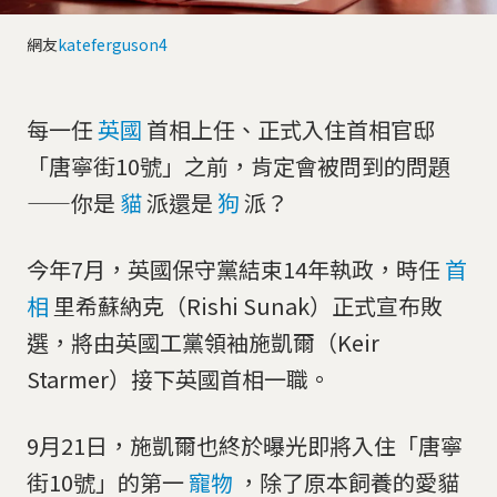
網友
kateferguson4
每一任
英國
首相上任、正式入住首相官邸
「唐寧街10號」之前，肯定會被問到的問題
——你是
貓
派還是
狗
派？
今年7月，英國保守黨結束14年執政，時任
首
相
里希蘇納克（Rishi Sunak）正式宣布敗
選，將由英國工黨領袖施凱爾（Keir
Starmer）接下英國首相一職。
9月21日，施凱爾也終於曝光即將入住「唐寧
街10號」的第一
寵物
，除了原本飼養的愛貓