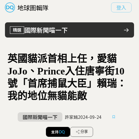
地球圖輯隊
登入
國際新聞喵一下
精選
英國貓派首相上任，愛貓
JoJo、Prince入住唐寧街10
號「首席捕鼠大臣」賴瑞：
我的地位無貓能敵
國際新聞喵一下
許家銘
2024-09-24
支持
分享
DQ