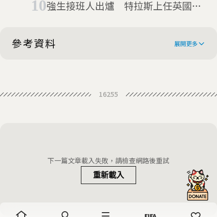
強生接班人出爐 特拉斯上任英國首
相大位
參考資料
展開更多
Starmer leads with compromise for
16255
new family pet – and gets ‘dog-
Keir Starmer shows off new
like’ cat
Downing Street cat called Prince:
A Prime Minister's best friend!
Siberian kitten was 'part of deal'
Tatler's definitive history of
with PM's kids to move into No 10
下一篇文章載入失敗，請檢查網路後重試
Downing Street pets
重新載入