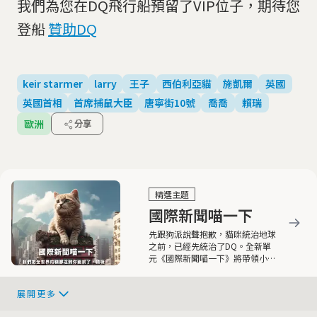
我們為您在DQ飛行船預留了VIP位子，期待您
登船
贊助DQ
keir starmer
larry
王子
西伯利亞貓
施凱爾
英國
英國首相
首席捕鼠大臣
唐寧街10號
喬喬
賴瑞
歐洲
分享
精選主題
國際新聞喵一下
先跟狗派說聲抱歉，貓咪統治地球
之前，已經先統治了DQ。全新單
元《國際新聞喵一下》將帶領小隊
員們看見各地喵筆生花、喵語如
珠、喵不可言，極富知識與趣味性
展開更多
的喵喵新聞。