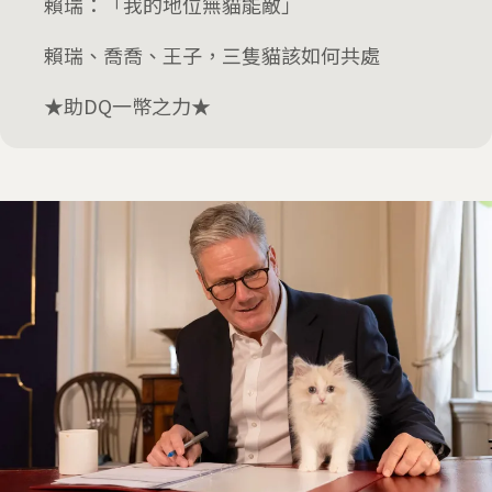
賴瑞：「我的地位無貓能敵」
賴瑞、喬喬、王子，三隻貓該如何共處
★助DQ一幣之力★