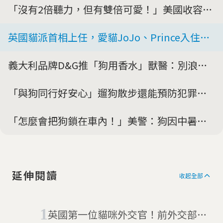
「沒有2倍聽力，但有雙倍可愛！」美國收容所
找到超稀有四耳貓咪Audio
英國貓派首相上任，愛貓JoJo、Prince入住唐
寧街10號「首席捕鼠大臣」賴瑞：我的地位無
義大利品牌D&G推「狗用香水」獸醫：別浪費
貓能敵
錢在傷害寵物的產品上
「與狗同行好安心」遛狗散步還能預防犯罪，
南韓首爾寵物狗巡邏隊出動！
「怎麼會把狗鎖在車內！」美警：狗因中暑而
死亡只需要6分鐘
延伸閱讀
收起全部
英國第一位貓咪外交官！前外交部捕