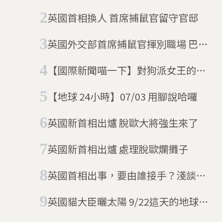
鼠大臣帕默斯頓，遠赴百慕達擔任貓
英國首相換人 首席捕鼠官留守官邸
科顧問
英國外交部首席捕鼠官揮別職場 巴默
斯頓：享受更多鎂光燈之外的生活
【國際新聞喵一下】對狗派女王的挑
釁？加冕典禮搶先坐上王位的黑貓馬
【地球 24小時】07/03 用腳說哈囉
汀斯
英國新首相出爐 脫歐大將強生來了
英國新首相出爐 處理脫歐爛攤子
英國首相出事，要由誰接手？淺談英
國內閣代理職務制度
英國貓大臣曬太陽 9/22這天的地球24
小時