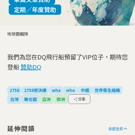
定期／年度贊助
地球圖輯隊
我們為您在DQ飛行船預留了VIP位子，期待您
登船
贊助DQ
2758
2758號決議
wha
who
中國
世界衛生組織
台灣
聯合國
亞洲
歐洲
分享
延伸閱讀
收起全部