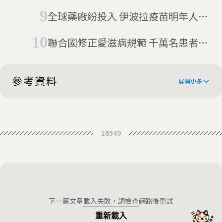
區除名
全球藥廠紛投入 伊波拉疫苗明年人體
試驗
聯合國修正愛滋病規範 千萬名患者受
益
參考資料
展開更多
我國世衛行動團持續努力呼籲世界支
16549
持台灣加入WHO，一起挺台灣！
歐洲地區「福爾摩沙俱樂部」議員聯
名致函世界衛生組織幹事長，強力聲
外交部長林佳龍及衛生福利部長邱泰
援台灣參與世界衛生大會
源共同召開世界衛生大會推案記者
友邦支持台灣加入WHO：就算發言時
下一篇文章載入失敗，請檢查網路後重試
會，呼籲WHO儘速接納台灣參與
間只有2分鐘 挺台言論必不可少
重新載入