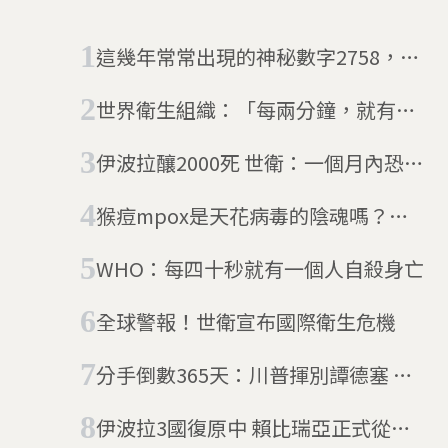
這幾年常常出現的神秘數字2758，究
竟是什麼意思？為什麼可能影響台灣
世界衛生組織：「每兩分鐘，就有一
的未來？
名女性因懷孕或生產而死亡」
伊波拉釀2000死 世衛：一個月內恐再
增數千病例
猴痘mpox是天花病毒的陰魂嗎？預
防之前先了解（11/29更新）
WHO：每四十秒就有一個人自殺身亡
全球警報！世衛宣布國際衛生危機
分手倒數365天：川普揮別譚德塞 美
國正式踏上退出WHO之路
伊波拉3國復原中 賴比瑞亞正式從疫