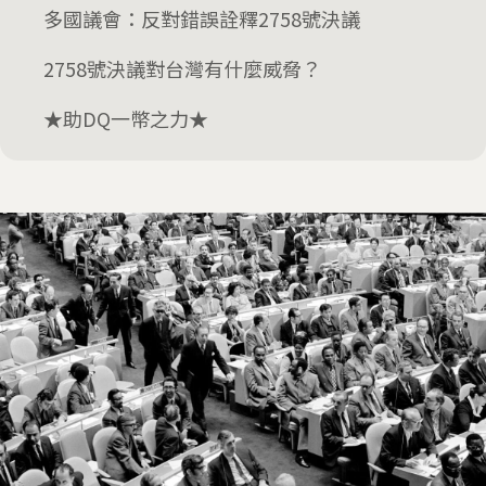
多國議會：反對錯誤詮釋2758號決議
2758號決議對台灣有什麼威脅？
★助DQ一幣之力★