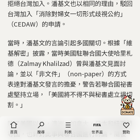
拒絕台灣加入。潘基文也以相同的理由，駁回
台灣加入「消除對婦女一切形式歧視公約」
（CEDAW）的申請。
當時，潘基文的言論引起多國關切。根據「維
基解密」披露，當時美國駐聯合國大使哈里札
德（Zalmay Khalilzad）曾與潘基文見面討
論，並以「非文件」（non-paper）的方式
表達對潘基文發言的擔憂，警告若聯合國祕書
處堅持立場，「美國將不得不與秘書處立場切
割。」
除了美國以外，澳洲、加拿大、日本和紐西蘭
首頁
搜尋
列表
世界盃
贊助
等國，也針對此事與聯合國進行討論。隨後，