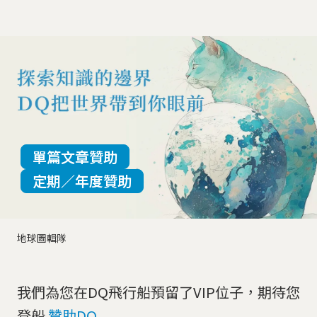
單篇文章贊助
定期／年度贊助
地球圖輯隊
我們為您在DQ飛行船預留了VIP位子，期待您
登船
贊助DQ