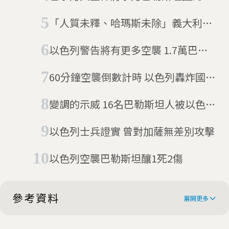
活
家，已超過聯合國會員國的三分之二
「人質未釋、哈瑪斯未除」義大利總
理拒絕承認巴勒斯坦國，引發全國80
以色列警告將有更多空襲 1.7萬巴勒
城市大規模罷工抗議
斯坦人逃出家園
60分鐘空襲倒數計時 以色列轟炸國際
媒體辦公室
變調的示威 16名巴勒斯坦人被以色列
軍隊射殺
以色列士兵證實 曾對加薩無差別攻擊
以色列空襲巴勒斯坦釀1死2傷
參考資料
展開更多