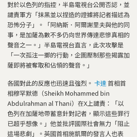
對於以色列的指控，半島電視台公開否認，並
譴責軍方「抹黑並以捏造的證據將記者描述為
恐怖分子」。「阿納斯．阿爾謝里夫與他的同
事，是加薩為數不多仍向世界傳達悲慘真相的
聲音之一。」半島電視台直言，此次攻擊是
「一次孤注一擲的行動，企圖壓制那些揭露加
薩即將被奪取和佔領的聲音。」
各國對此的反應也迅速且強烈。
卡達
首相首
相穆罕默德（Sheikh Mohammed bin
Abdulrahman al Thani）在X上譴責：「以
色列在加薩地帶蓄意針對記者，顯示這些罪行
已超乎想像。」他並批評國際社會無力「阻止
這場悲劇」。英國首相施凱爾的發言人也表