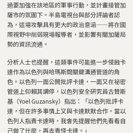
過要加強在該地區的軍事行動，並計畫接管加
薩市的氛圍下。半島電視台與部分評論者認
為，這場攻擊具有更大的政治意涵——將在國
際視野中削弱現場報導者，並影響有關加薩局
勢的資訊流通。
分析人士也提醒，這類事件可能進一步侵蝕卡
達作為以色列與哈瑪斯間關鍵溝通管道的角
色。以色列一面公開批評卡達，一面又在祕密
管道上仰賴其調停，以色列安全研究員古贊斯
基（Yoel Guzansky）指出：「以色列批評卡
達，但在許多事情上又與卡達默默合作。當以
色列人指責卡達時，我會先提醒他們先看看自
己做了什麼，再去責怪卡達。」