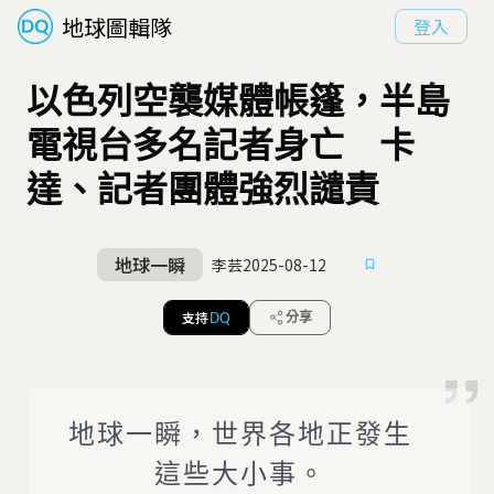
地球圖輯隊
登入
以色列空襲媒體帳篷，半島
電視台多名記者身亡 卡
達、記者團體強烈譴責
地球一瞬
李芸
2025-08-12
支持
分享
DQ
地球一瞬，世界各地正發生
這些大小事。