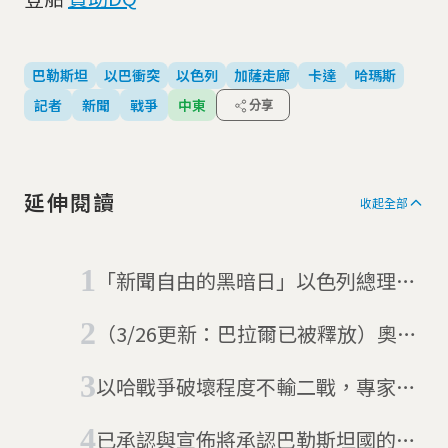
巴勒斯坦
以巴衝突
以色列
加薩走廊
卡達
哈瑪斯
記者
新聞
戰爭
中東
分享
延伸閱讀
收起全部
「新聞自由的黑暗日」以色列總理納
坦雅胡命關閉半島電視台
（3/26更新：巴拉爾已被釋放）奧斯
卡最佳紀錄片《你的國，我的家》巴
以哈戰爭破壞程度不輸二戰，專家：
勒斯坦籍導演遭以色列定居者襲擊後
要等下世紀，加薩人才能恢復正常生
被軍方帶走
已承認與宣佈將承認巴勒斯坦國的國