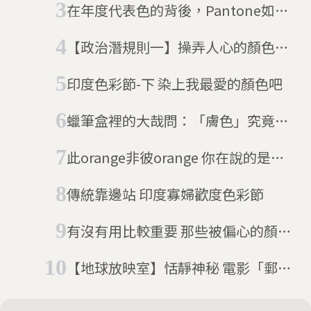
在年度代表色的背後，Pantone如何
崛起？
【政治潛規則一】操弄人心的顏色政
治
印度色彩節-下 染上我最愛的顏色吧
蠟筆盒裡的大哉問：「膚色」究竟是
什麼顏色？
此orange非彼orange 你在說的是水
果還是顏色？
傳統靠邊站 印度寡婦歡度色彩節
有沒有用比較重要 那些被偏心的顏色
詞彙
【地球放映室】恬靜神秘 電影「郵差
的白色夜晚」讓你看見另一種俄國