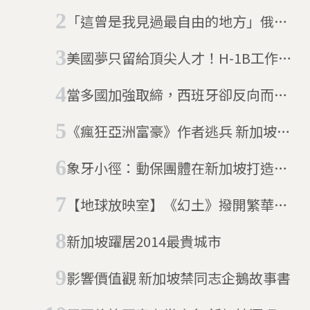
富人興雙重國籍 海外移居首選加拿
「這曾是我見過最自由的地方」俄羅
大、歐洲
斯LGBTQ移民阿根廷尋求庇護，但保
美國夢只留給頂尖人才！H-1B工作簽
守派總統上任後多元平等價值開倒車
證飆漲10萬美元 科技人才轉攻「愛
當多國加強取締，西班牙卻反向而
因斯坦簽證」
行 政府：讓非法移民合法化，填補
《瘋狂亞洲富豪》作者逃兵 新加坡通
國家勞動力
緝中
象牙小徑：動保團體在新加坡打造的
「奢侈品牌」
【地球放映室】《幻土》撥開繁華獅
城的黑暗面 到不了彼岸的移工悲歌
新加坡躍居2014最貴城市
影響價值觀 新加坡禁同志企鵝故事書