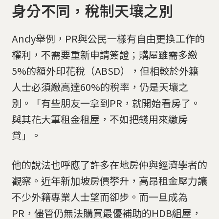
身分不同，稅制天壤之別
Andy舉例，PR與公民一樣有自由更換工作的
權利，不需要重新申請簽證；購屋雖需多繳
5%的額外印花稅（ABSD），但相較於外籍
人士必須繳高達60%的稅率，仍是天壤之
別。「有些朋友一拿到PR，就開始看房了。
與其花大筆租金租屋，不如把錢用來繳房
貸」。
他的說法也呼應了許多在地房仲與經濟學者的
觀察。近年新加坡房價攀升，高昂租金壓力讓
不少外籍專業人士望而卻步。而一旦成為
PR，儘管仍無法購買最優補助的HDB組屋，