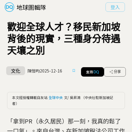
地球圖輯隊
登入
歡迎全球人才？移民新加坡
背後的現實，三種身分待遇
天壤之別
文化
陳愷昀
2025-12-16
支持
分享
DQ
本文經授權轉載自友站
全球中央
文/ 吳昇鴻 （中央社駐新加坡記
者）
「拿到PR（永久居民）那一刻，我真的鬆了
一口氣」。來自台灣、在新加坡稅法公司工作