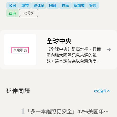
公民
城市
退休金
國籍
移民
新加坡
簽證
亞洲
分享
全球中央
《全球中央》是高水準、具備
國內強大國際訊息來源的雜
誌。這本定位為以台灣角度看
國際的雜誌，動員遍布全球近
三十名的海外資深特派員，就
國際間重要新聞事件，作深入
淺出的分析報導，被各界視為
延伸閱讀
客觀中立，有助於豐富國人國
收起全部
際視野的優質刊物，深獲好
評。
「多一本護照更安全」42%美國年輕