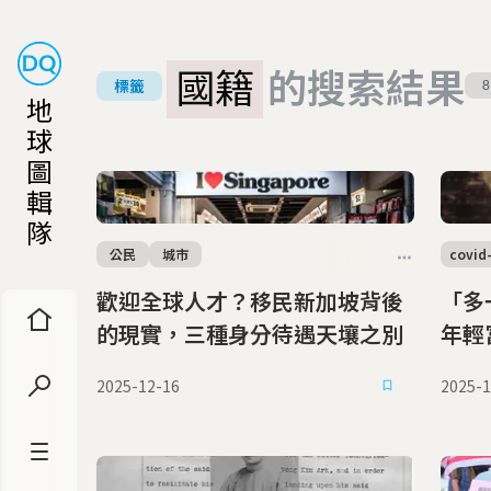
國籍
的搜索結果
標籤
8
地
球
圖
輯
隊
公民
城市
covid
歡迎全球人才？移民新加坡背後
「多
的現實，三種身分待遇天壤之別
年輕
首選
2025-12-16
2025-1