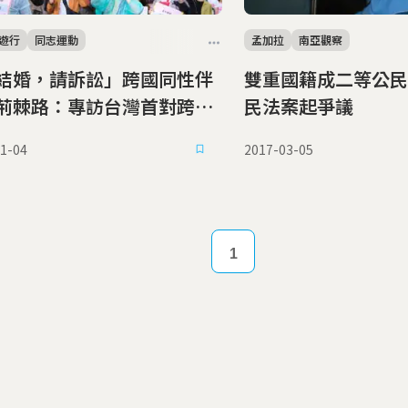
遊行
同志運動
孟加拉
南亞觀察
結婚，請訴訟」跨國同性伴
雙重國籍成二等公民
荊棘路：專訪台灣首對跨國
民法案起爭議
勝訴伴侶信奇與阿古
1-04
2017-03-05
1