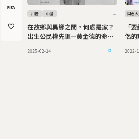
川普
中國
同志大
在故鄉與異鄉之間，何處是家？
「要
出生公民權先驅—黃金德的命運
侶的
與美國國籍之戰
同婚
2025-02-14
2022-1