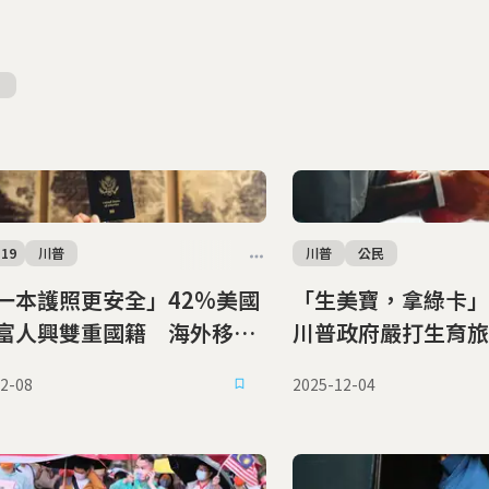
-19
川普
川普
公民
一本護照更安全」42%美國
「生美寶，拿綠卡」
富人興雙重國籍 海外移居
川普政府嚴打生育旅
加拿大、歐洲
125年出生公民權
2-08
2025-12-04