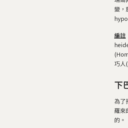
變，於
hypo
編註
hei
(H
巧人(H
下
為了
羅來
的。