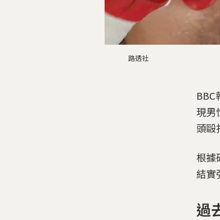
路透社
BB
現男
頭毆
根據
結實
過