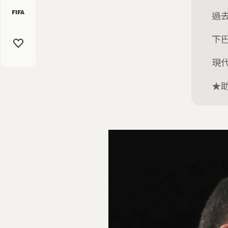
過
下
現
★