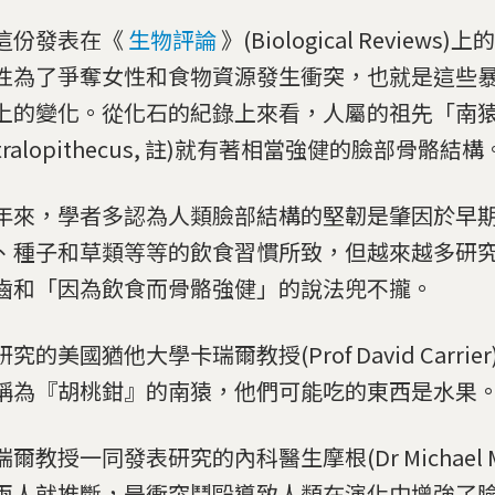
這份發表在《
生物評論
》(Biological Review
性為了爭奪女性和食物資源發生衝突，也就是這些
上的變化。從化石的紀錄上來看，人屬的祖先「南
stralopithecus, 註)就有著相當強健的臉部骨骼結構
年來，學者多認為人類臉部結構的堅韌是肇因於早
、種子和草類等等的飲食習慣所致，但越來越多研
齒和「因為飲食而骨骼強健」的說法兜不攏。
究的美國猶他大學卡瑞爾教授(Prof David Carri
稱為『胡桃鉗』的南猿，他們可能吃的東西是水果
爾教授一同發表研究的內科醫生摩根(Dr Michael M
兩人就推斷，是衝突鬥毆導致人類在演化中增強了