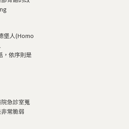
ng
德堡人(Homo
人
的話，依序則是
醫院急診室蒐
是非常脆弱