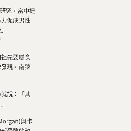
s)上的研究，當中提
暴力促成男性
猿」
。
期祖先要嚼食
究發現，南猿
er)就說：「其
。」
organ)與卡
臉部骨骼的改