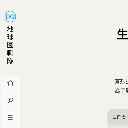
地
生
球
圖
輯
隊
有想
為了
目次