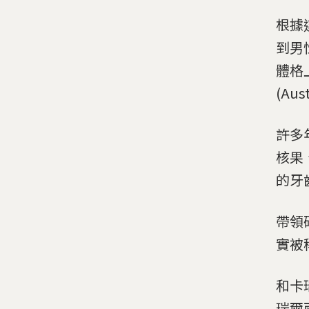
根據
到男
體格
(Au
許多
核果
的牙
帶領研
實被
和卡瑞
瑞爾