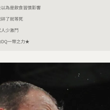
去以為是飲食習慣影響
巴碎了就等死
代人少激鬥
助DQ一幣之力★