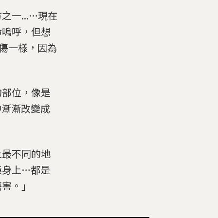
一...…現在
命嗚呼，但想
命傷一樣，因為
的部位，像是
中漸漸改變成
上最不同的地
猿身上…都是
傷害。」