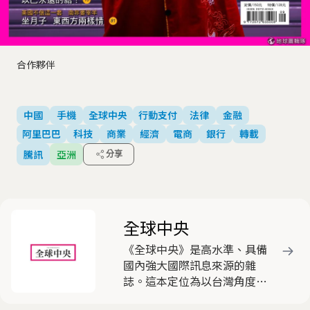
合作夥伴
中國
手機
全球中央
行動支付
法律
金融
阿里巴巴
科技
商業
經濟
電商
銀行
轉載
騰訊
亞洲
分享
全球中央
《全球中央》是高水準、具備
國內強大國際訊息來源的雜
誌。這本定位為以台灣角度看
國際的雜誌，動員遍布全球近