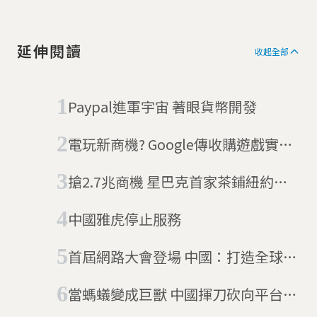
三十名的海外資深特派員，就
國際間重要新聞事件，作深入
淺出的分析報導，被各界視為
延伸閱讀
客觀中立，有助於豐富國人國
收起全部
際視野的優質刊物，深獲好
評。
Paypal進軍宇宙 著眼貨幣開發
電玩新商機? Google傳收購遊戲實況
平台Twitch
搶2.7兆商機 星巴克首家茶鋪紐約開
張
中國雅虎停止服務
首屆網路大會登場 中國：打造全球網
路監管系統
當螞蟻變成巨獸 中國揮刀砍向平台經