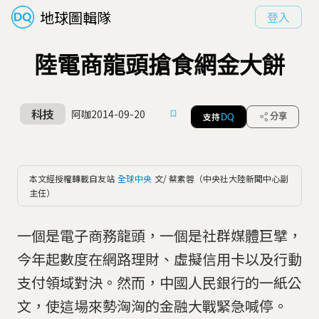
地球圖輯隊
登入
陸電商龍頭搶食網金大餅
科技
阿咖
2014-09-20
支持
分享
DQ
本文經授權轉載自友站
全球中央
文/ 蔡素蓉（中央社大陸新聞中心副
主任）
一個是電子商務龍頭，一個是社群媒體巨擘，
今年起數度在網路理財、虛擬信用卡以及行動
支付領域對決。然而，中國人民銀行的一紙公
文，使這場來勢洶洶的金融大戰緊急喊停。