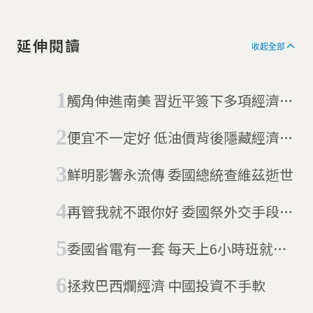
延伸閱讀
收起全部
觸角伸進南美 習近平簽下多項經濟協
定
便宜不一定好 低油價背後隱藏經濟危
機
鮮明影響永流傳 委國總統查維茲逝世
再管我就不跟你好 委國祭外交手段反
擊美國
委國省電有一套 每天上6小時班就好
了
拯救巴西爛經濟 中國投資不手軟