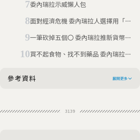
委內瑞拉示威懶人包
面對經濟危機 委內瑞拉人選擇用「小
動物」面對它
一筆砍掉五個〇 委內瑞拉推新貨幣抗
80000％通膨
買不起食物、找不到藥品 委內瑞拉的
物資短缺日常
參考資料
展開更多
China to invest $20bn in struggling
3139
Venezuela