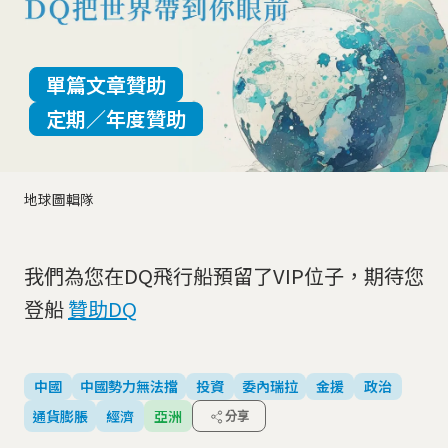
單篇文章贊助
定期／年度贊助
地球圖輯隊
我們為您在DQ飛行船預留了VIP位子，期待您
登船
贊助DQ
中國
中國勢力無法擋
投資
委內瑞拉
金援
政治
通貨膨脹
經濟
亞洲
分享