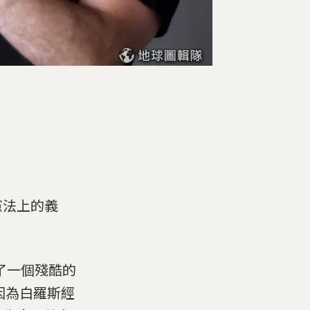
憲法上的義
報導了一個殘酷的
a)因為白羅斯經