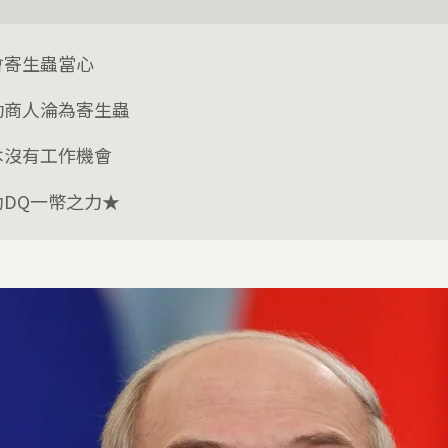
會寄生蟲當心
功商人淪為寄生蟲
本沒有工作機會
助DQ一幣之力★