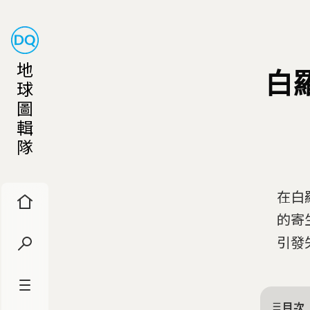
地
白
球
圖
輯
隊
在白
的寄
引發
目次