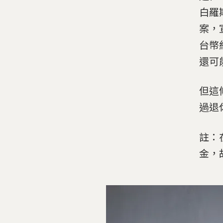
白羅斯
案，
台幣
還可
但這
過退
註：在
金，