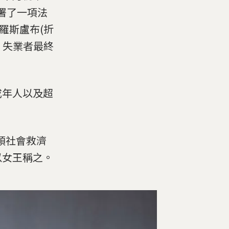
)簽署了一項法
白羅斯盧布(折
，失業者最終
成年人以及超
盜領社會救濟
以女王稱之。