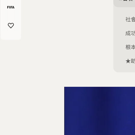
社
成
根
★