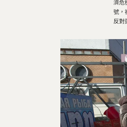
濟危
號，
反對