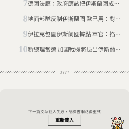
德國法庭：政府應該把伊斯蘭國成員
的妻小接回國
地面部隊反制伊斯蘭國 歐巴馬：對抗
行動進入新階段
伊拉克包圍伊斯蘭國據點 軍官：掐住
他們喉嚨
新總理當選 加國戰機將退出伊斯蘭國
任務
3777
下一篇文章載入失敗，請檢查網路後重試
重新載入