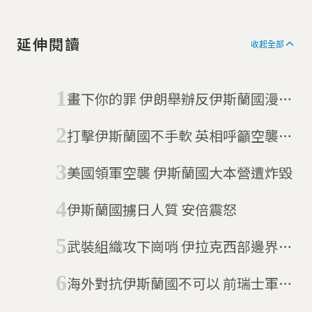
延伸閱讀
收起全部
畫下你的罪 伊朗舉辦反伊斯蘭國漫畫
大賽
打擊伊斯蘭國不手軟 英相呼籲空襲敘
利亞
美國領軍空襲 伊斯蘭國大本營遭炸毀
伊斯蘭國擄日人質 安倍震怒
武裝組織攻下崗哨 伊拉克西部邊界失
守
海外對抗伊斯蘭國不可以 前瑞士軍人
接受軍法審判