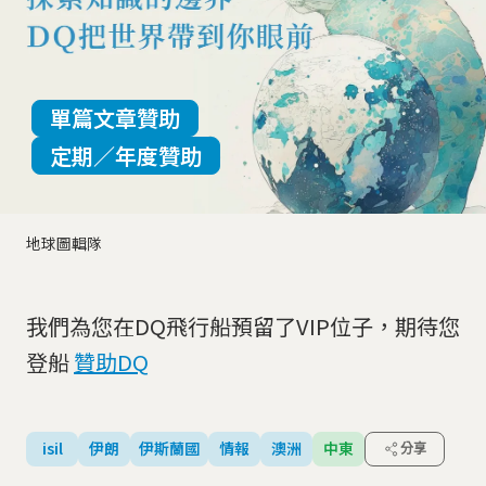
單篇文章贊助
定期／年度贊助
地球圖輯隊
我們為您在DQ飛行船預留了VIP位子，期待您
登船
贊助DQ
isil
伊朗
伊斯蘭國
情報
澳洲
中東
分享