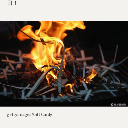
日！
gettyimagesMatt Cardy