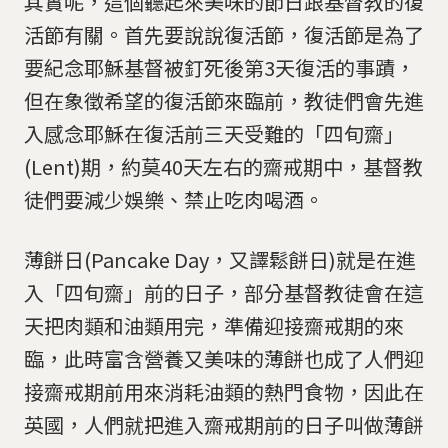
其實呢，這個聽起來美味的節日跟基督教的復
活節有關。首先要說說復活節，復活節是為了
要紀念耶穌基督被釘死後第3天復活的事蹟，
但在象徵希望的復活節來臨前，教徒們會先進
入感念耶穌在復活前三天受難的「四旬齋」
(Lent)期，約莫40天左右的齋戒期中，基督教
徒們要減少娛樂、禁止吃肉喝酒。
薄餅日(Pancake Day，又譯鬆餅日)就是在進
入「四旬齋」前的日子，部分基督教徒會在這
天把肉類和油類用完，準備迎接齋戒期的來
臨，此時富含營養又美味的薄餅也成了人們迎
接齋戒期前用來消耗油類的熱門食物，因此在
英國，人們就把進入齋戒期前的日子叫做薄餅