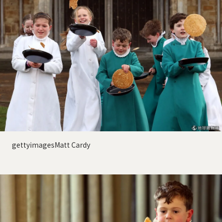
gettyimagesMatt Cardy