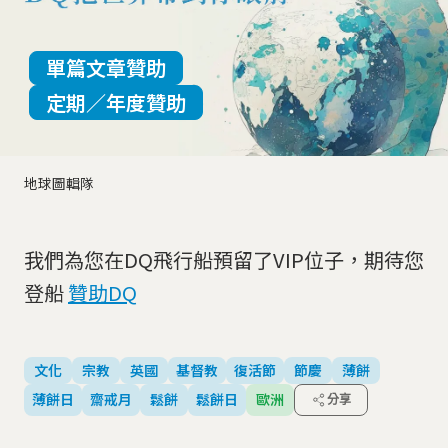
單篇文章贊助
定期／年度贊助
地球圖輯隊
我們為您在DQ飛行船預留了VIP位子，期待您
登船
贊助DQ
文化
宗教
英國
基督教
復活節
節慶
薄餅
薄餅日
齋戒月
鬆餅
鬆餅日
歐洲
分享