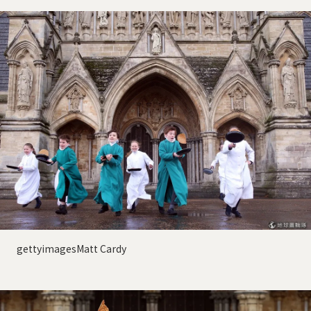
gettyimagesMatt Cardy