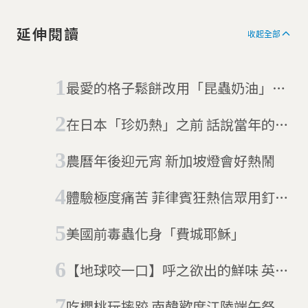
延伸閱讀
收起全部
最愛的格子鬆餅改用「昆蟲奶油」，
你還願意買單嗎？
在日本「珍奶熱」之前 話說當年的美
式鬆餅熱潮
農曆年後迎元宵 新加坡燈會好熱鬧
體驗極度痛苦 菲律賓狂熱信眾用釘刑
表懺悔
美國前毒蟲化身「費城耶穌」
【地球咬一口】呼之欲出的鮮味 英國
仰望星空派
吃櫻桃玩摔跤 南韓歡度江陵端午祭