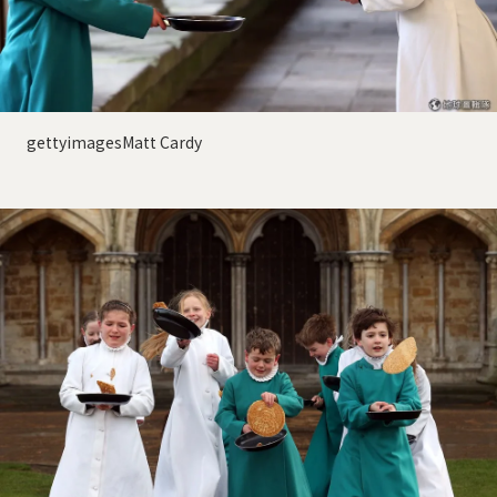
gettyimagesMatt Cardy