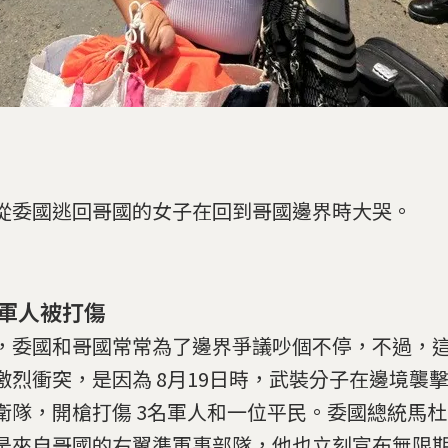
從委國逃回哥國的女子在回到哥國邊界時大哭。
軍人被打傷
，委國和哥國常常為了邊界爭議吵個不停，不過，
激烈衝突，是因為 8月19日時，武裝分子在邊境襲
衛隊，開槍打傷 3名軍人和一位平民。委國總統馬
是來自哥國的右翼準軍事部隊，他也立刻宣布無限