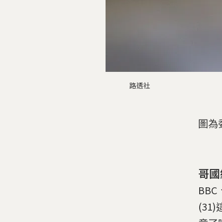
路透社
圖為
哥國
BB
(31