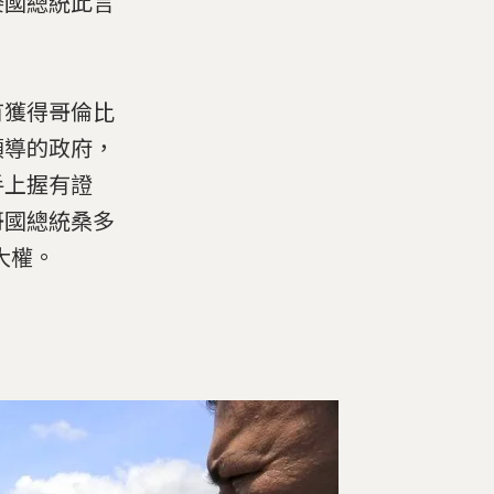
委國總統此言
有獲得哥倫比
領導的政府，
手上握有證
哥國總統桑多
握大權。