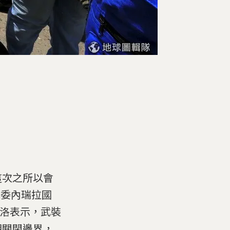
這次之所以會
擊委內瑞拉國
杜洛表示，武裝
期關閉邊界，