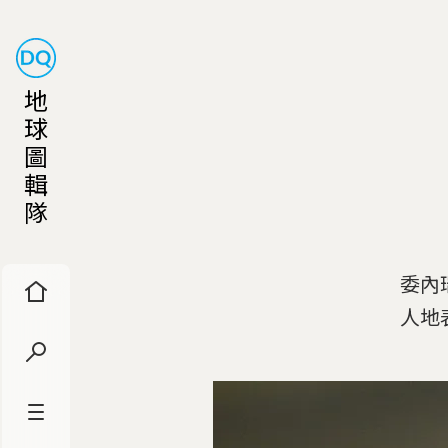
地
球
圖
輯
隊
委內
人地