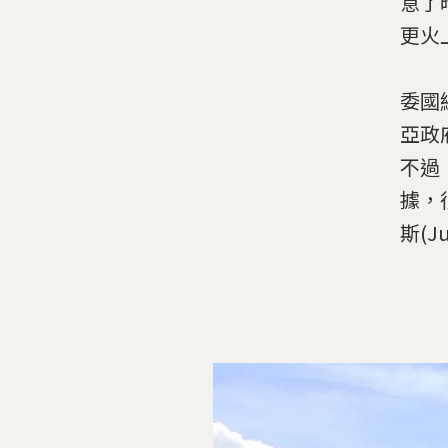
意了
更火
委國
亞政
不過
據，
斯(J