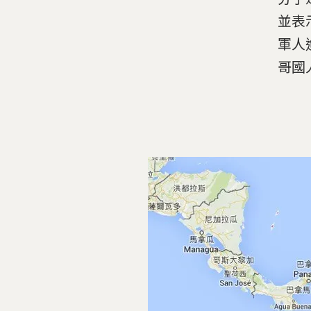
並表
軍人
哥國