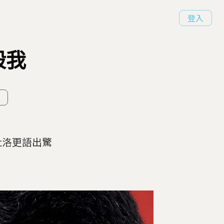
登入
殺我
杜洛更語出驚