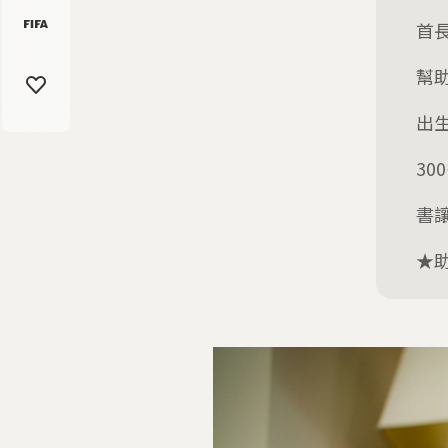
首
幫
出
30
書
★