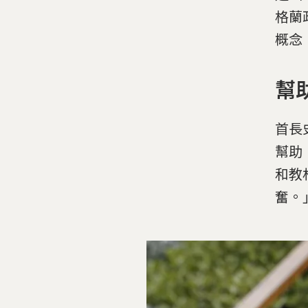
格蘭政
概念
幫
首長
幫助
和教
奮。