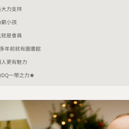
長大力支持
助窮小孩
生就是會員
0多年前就有圖書館
讓人更有魅力
助DQ一幣之力★