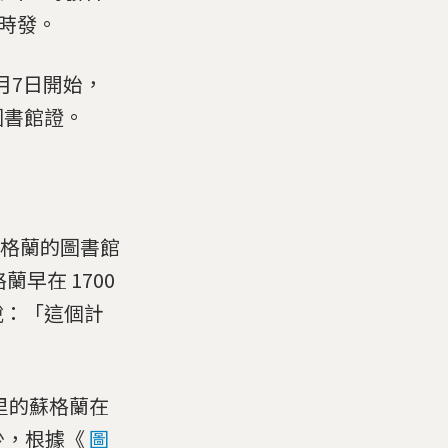
學時發。
9月7日開始，
圖書館證。
推動蘇格蘭的圖書館
蘭早在 1700
說：「這個計
公里的蘇格蘭在
少，根據《
圖