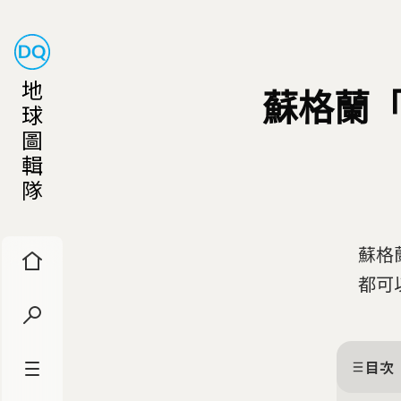
地
蘇格蘭「
球
圖
輯
隊
蘇格
都可
目次