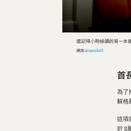
還記得小時候讀的第一本
網友
anaxolotl
首
為了
蘇格
這項
近 