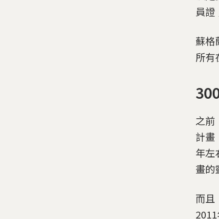
員證
蘇格
所有
3
之前，
計畫，
年左
畫的
而且
20