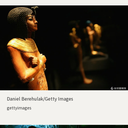
Daniel Berehulak/Getty Images
gettyimages