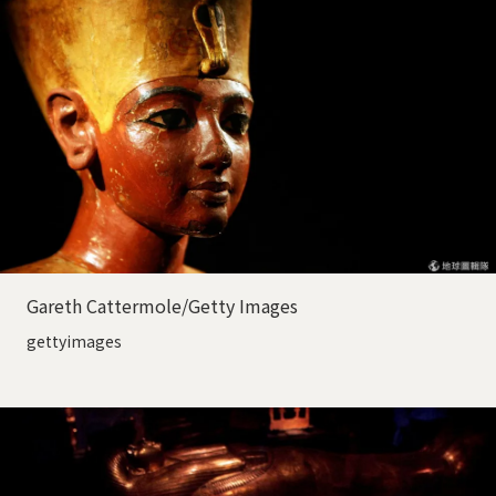
Gareth Cattermole/Getty Images
gettyimages