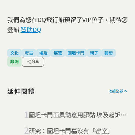
我們為您在DQ飛行船預留了VIP位子，期待您
登船
贊助DQ
文化
考古
埃及
展覽
圖坦卡門
親子
藝術
非洲
分享
延伸閱讀
收起全部
圖坦卡門面具隨意用膠黏 埃及起訴8
人
研究：圖坦卡門墓沒有「密室」