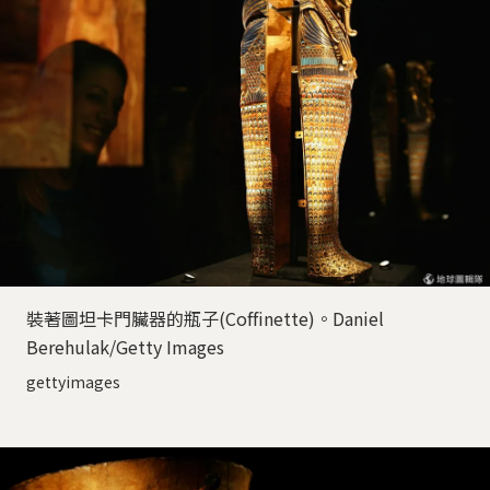
裝著圖坦卡門臟器的瓶子(Coffinette)。Daniel
Berehulak/Getty Images
gettyimages