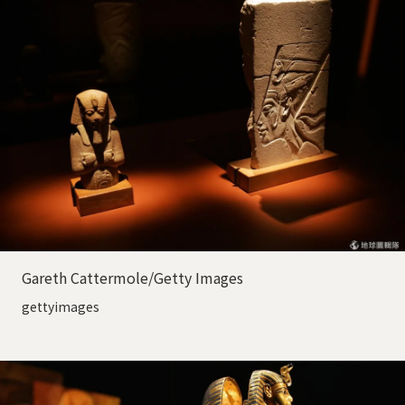
Gareth Cattermole/Getty Images
gettyimages