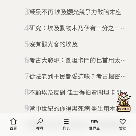
榮景不再 埃及觀光競爭力敬陪末座
研究：埃及動物木乃伊有三分之一是
空的
沒有觀光客的埃及
考古大發現：圖坦卡門的匕首用太空
隕石所做
從法老到平民都愛這味？考古揭密：
圖坦卡門陵墓器皿裝了鴉片
不顧埃及反對 佳士得拍賣圖坦卡門頭
像破億元
當中世紀的你得黑死病 醫生用木乃伊
開處方藥
穿越3000年光陰 埃及「失落的黃金古
首頁
搜尋
列表
世界盃
贊助
城」重新出土