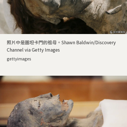
照片中是圖坦卡門的祖母。Shawn Baldwin/Discovery
Channel via Getty Images
gettyimages