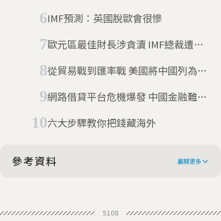
畫 九兆美元市場等你來
IMF預測：英國脫歐會很慘
歐元區最佳財長涉貪瀆 IMF總裁遭法
國正式調查
從貿易戰到匯率戰 美國將中國列為
「匯率操縱國」
網路借貸平台危機爆發 中國金融難
民：我的人生毀了
六大步驟教你把錢藏海外
參考資料
展開更多
The Chinese yuan won’t become
5108
a global reserve currency any time