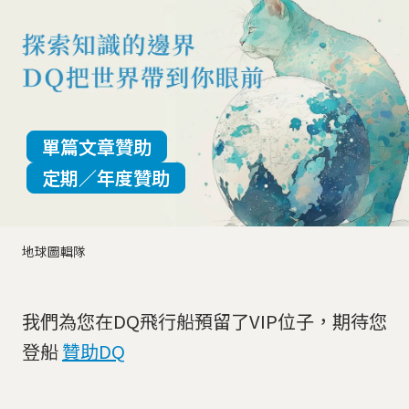
單篇文章贊助
定期／年度贊助
地球圖輯隊
我們為您在DQ飛行船預留了VIP位子，期待您
登船
贊助DQ