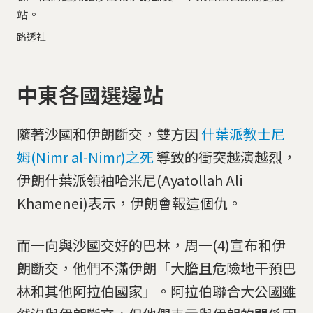
站。
路透社
中東各國選邊站
隨著沙國和伊朗斷交，雙方因
什葉派教士尼
姆(Nimr al-Nimr)之死
導致的衝突越演越烈，
伊朗什葉派領袖哈米尼(Ayatollah Ali
Khamenei)表示，伊朗會報這個仇。
而一向與沙國交好的巴林，周一(4)宣布和伊
朗斷交，他們不滿伊朗「大膽且危險地干預巴
林和其他阿拉伯國家」。阿拉伯聯合大公國雖