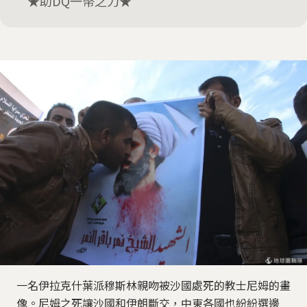
★助DQ一幣之力★
一名伊拉克什葉派穆斯林親吻被沙國處死的教士尼姆的畫
像。尼姆之死讓沙國和伊朗斷交，中東各國也紛紛選邊