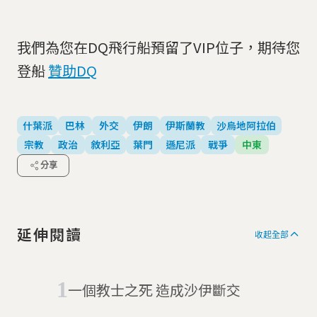
我們為您在DQ飛行船預留了VIP位子，期待您
登船
贊助DQ
什葉派
巴林
外交
伊朗
伊斯蘭教
沙烏地阿拉伯
宗教
政治
敘利亞
葉門
遜尼派
戰爭
中東
分享
延伸閱讀
收起全部
一個教士之死 造成沙伊斷交