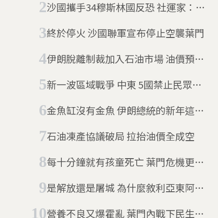
沙國攜手34穆斯林國反恐 社運家：公
關表演
終於停火 沙國聯軍宣布停止空襲葉門
伊朗脫離制裁加入石油市場 油價預計
將再跌
新一波區域戰爭 中東 5國禁止民眾到
黎巴嫩旅行
金魚缸沒有金魚 伊朗總統的新年這樣
過
石油凍產協議破局 拉抬油價全成空
每十分鐘就有孩童死亡 葉門危機更惡
化
是解放還是屠城 為什麼敘利亞東阿勒
坡城的報導如此兩極？
營養不良又爆霍亂 葉門內戰下民生更