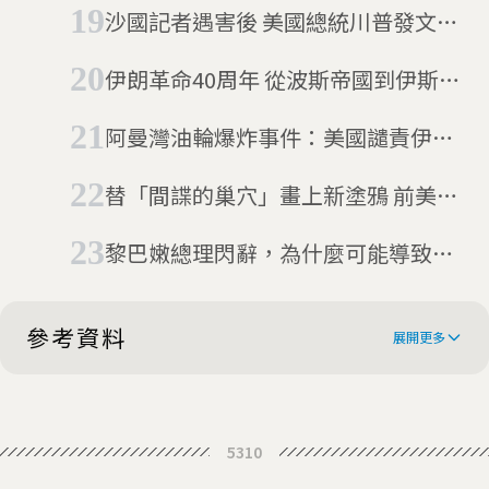
沙國記者遇害後 美國總統川普發文挺
沙烏地阿拉伯
伊朗革命40周年 從波斯帝國到伊斯蘭
共和國
阿曼灣油輪爆炸事件：美國譴責伊
朗、伊朗否認牽涉
替「間諜的巢穴」畫上新塗鴉 前美國
駐伊朗大使館走一遭
黎巴嫩總理閃辭，為什麼可能導致下
一個代理人戰爭？
參考資料
展開更多
Iran and Saudi Arabia's great
5310
rivalry explained
Saudi Arabia-Iran row spreads to