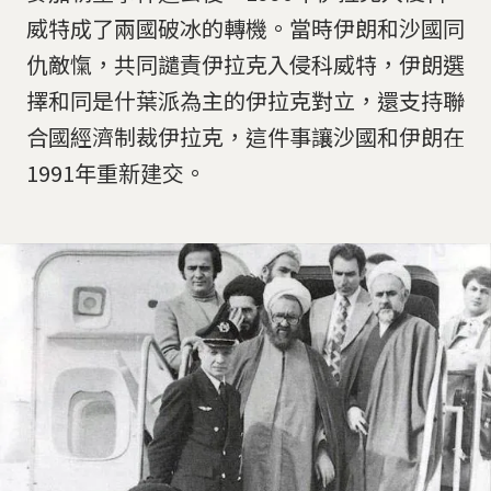
威特成了兩國破冰的轉機。當時伊朗和沙國同
仇敵愾，共同譴責伊拉克入侵科威特，伊朗選
擇和同是什葉派為主的伊拉克對立，還支持聯
合國經濟制裁伊拉克，這件事讓沙國和伊朗在
1991年重新建交。