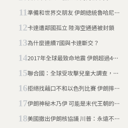
惡化
準備和世界交朋友 伊朗總統魯哈尼連
任成功
卡達遭鄰國孤立 陸海空通通被封鎖
為什麼連續7國與卡達斷交？
2017年全球最致命地震 伊朗超過400
人死亡
聯合國：全球受攻擊兒童大調查，今
年數量驚人
拒絕找藉口不和以色列比賽 伊朗摔角
聯盟主席請辭
伊朗神秘木乃伊 可能是末代王朝的國
王
美國撤出伊朗核協議 川普：永遠不該
出現