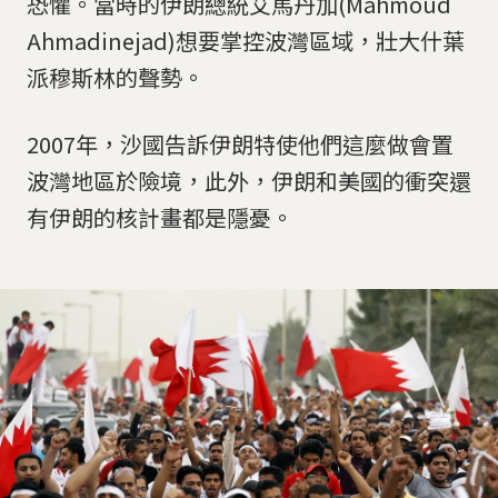
恐懼。當時的伊朗總統艾馬丹加(Mahmoud
Ahmadinejad)想要掌控波灣區域，壯大什葉
派穆斯林的聲勢。
2007年，沙國告訴伊朗特使他們這麼做會置
波灣地區於險境，此外，伊朗和美國的衝突還
有伊朗的核計畫都是隱憂。