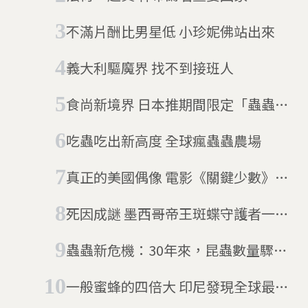
不滿片酬比男星低 小珍妮佛站出來
義大利驅魔界 找不到接班人
食尚新境界 日本推期間限定「蟲蟲沾
麵」
吃蟲吃出新高度 全球瘋蟲蟲農場
真正的美國偶像 電影《關鍵少數》女
主角凱薩琳·強森的故事
死因成謎 墨西哥帝王斑蝶守護者一周
內相繼離世
蟲蟲新危機：30年來，昆蟲數量驟降
24%
一般蜜蜂的四倍大 印尼發現全球最大