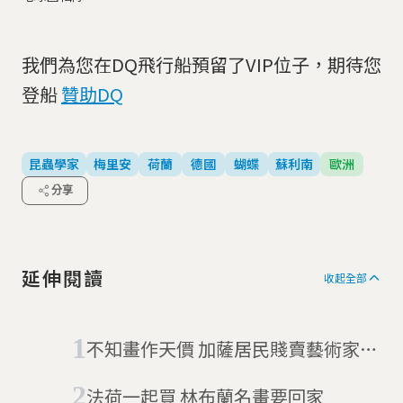
我們為您在DQ飛行船預留了VIP位子，期待您
登船
贊助DQ
昆蟲學家
梅里安
荷蘭
德國
蝴蝶
蘇利南
歐洲
分享
延伸閱讀
收起全部
不知畫作天價 加薩居民賤賣藝術家塗
鴉
法荷一起買 林布蘭名畫要回家