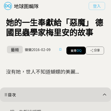
地球圖輯隊
登入
她的一生奉獻給「惡魔」 德
國昆蟲學家梅里安的故事
藝術
徽徽
2016-02-09
支持
分享
DQ
沒有她，世人不知道蝴蝶的美麗...
目次