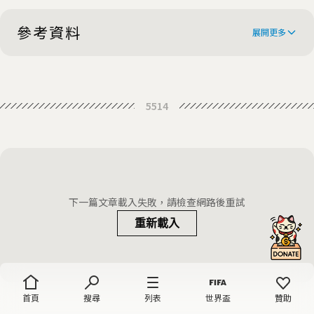
蜂
參考資料
展開更多
Maria Sibylla Merian: Scientific
5514
illustrator honoured with Google
This 17th Century Scientific
doodle
Illustrator Loved Butterflies Before
The Woman Who Made Science
It Was Cool
Beautiful
下一篇文章載入失敗，請檢查網路後重試
重新載入
首頁
搜尋
列表
世界盃
贊助