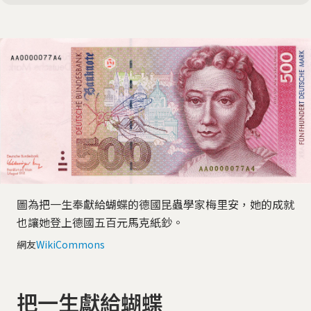
圖為把一生奉獻給蝴蝶的德國昆蟲學家梅里安，她的成就
也讓她登上德國五百元馬克紙鈔。
網友
WikiCommons
把一生獻給蝴蝶