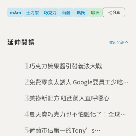
m&m
士力架
巧克力
荷蘭
瑪氏
歐洲
分享
延伸閱讀
收起全部
巧克力榛果醬引發義法大戰
免費零食太誘人 Google要員工少吃
點M&M's
美祿新配方 紐西蘭人直呼噁心
夏天賣巧克力也不怕融化了！全球最
大巧克力商「瑪氏」開發出耐熱巧克
荷蘭市佔第一的Tony’s
力！