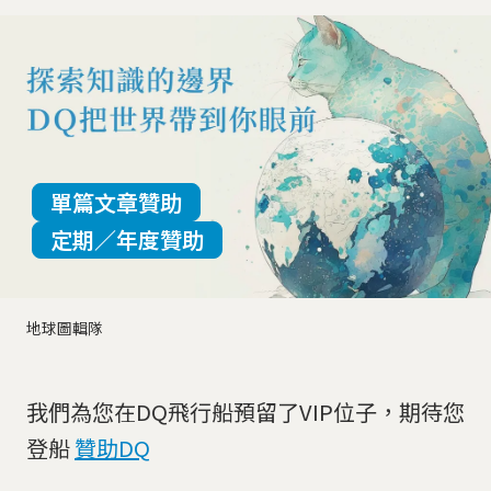
單篇文章贊助
定期／年度贊助
地球圖輯隊
我們為您在DQ飛行船預留了VIP位子，期待您
登船
贊助DQ