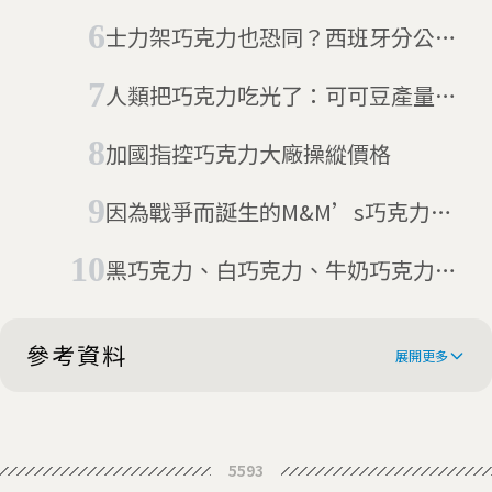
Chocolonely，用一塊形狀不規則的
士力架巧克力也恐同？西班牙分公司
巧克力喚醒你對童工奴隸的關注！
新廣告挨批
人類把巧克力吃光了：可可豆產量極
度短缺、寒冬將至
加國指控巧克力大廠操縱價格
因為戰爭而誕生的M&M’s巧克力，
躍居疫情期間美國人最愛的食品品牌
黑巧克力、白巧克力、牛奶巧克力差
在哪？巧克力％數越高就越苦嗎？
參考資料
展開更多
Mars and Snickers bars recalled in
5593
56 countries