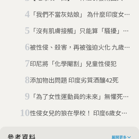
祕魯皮斯可酒傳奇
「我們不當灰姑娘」 為什麼印度女性
要PO深夜照？
「沒有肌膚接觸」只能算「騷擾」？
印度兒童性侵案逆轉
被性侵、殺害，再被強迫火化 九歲達
利特女童引爆印度之怒
印尼將「化學閹割」兒童性侵犯
添加物出問題 印度劣質酒釀42死
「為了女性運動員的未來」無懼死亡
威脅 印度摔角選手的#MeToo控訴
性侵女兒的狼在學校！ 印度6歲女童
遭強暴
參考資料
展開更多