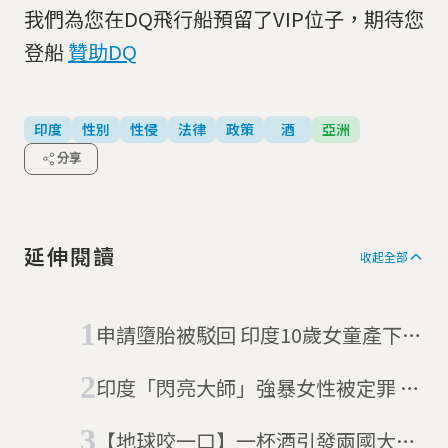
我們為您在DQ飛行船預留了VIP位子，期待您
登船
贊助DQ
印度
性別
性侵
法律
政策
酒
亞洲
分享
延伸閱讀
收起全部
申請墮胎被駁回 印度10歲女童產下一
女(9/14更新)
印度「閃亮大師」強暴女性被定罪 信
徒不服大暴動
【地球咬一口】一杯酒引發兩國大戰