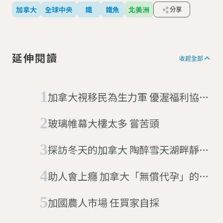
加拿大
全球中央
鐵
鐵魚
北美洲
分享
延伸閱讀
收起全部
加拿大視移民為生力軍 優渥福利協助
上軌道
玻璃帷幕大樓太多 嘗苦頭
探訪冬天的加拿大 陶醉雪天湖畔靜謐
美景
助人會上癮 加拿大「無償代孕」的故
事
加國農人市場 任買家自採