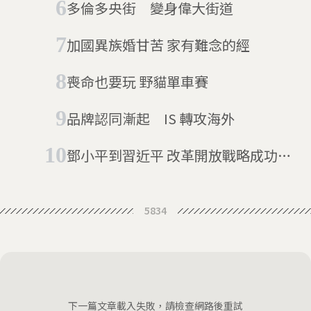
多倫多央街 變身偉大街道
加國異族婚甘苦 家有難念的經
喪命也要玩 野貓單車賽
品牌認同漸起 IS 轉攻海外
鄧小平到習近平 改革開放戰略成功了
嗎？
5834
下一篇文章載入失敗，請檢查網路後重試