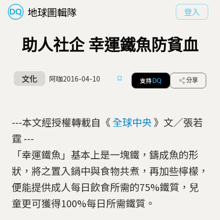
地球圖輯隊
登入
助人社企 幸運鐵魚防貧血
文化
阿咖
2016-04-10
支持
分享
DQ
---本文經授權轉載自《
全球中央
》文／張若
霆 ---
「幸運鐵魚」基本上是一塊鐵，鑄成魚的形
狀，將之置入鍋中與食物共煮，再加些檸檬，
便能提供成人每日飲食所需的75%鐵質，兒
童更可獲得100%每日所需鐵質。