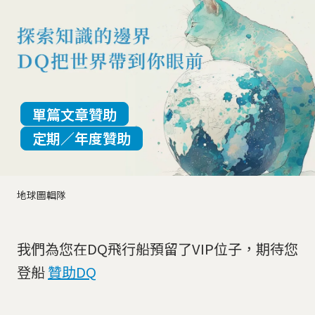
單篇文章贊助
定期／年度贊助
地球圖輯隊
我們為您在DQ飛行船預留了VIP位子，期待您
登船
贊助DQ