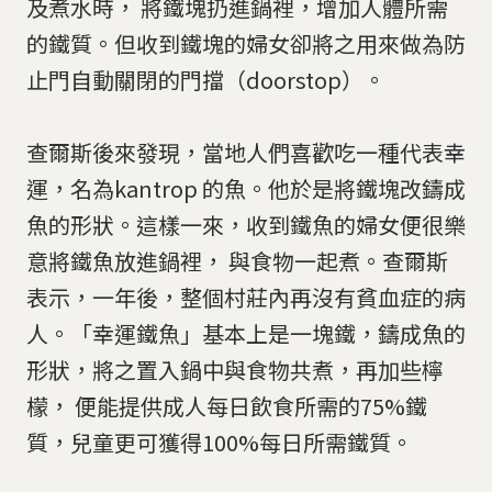
及煮水時， 將鐵塊扔進鍋裡，增加人體所需
的鐵質。但收到鐵塊的婦女卻將之用來做為防
止門自動關閉的門擋（doorstop）。
查爾斯後來發現，當地人們喜歡吃一種代表幸
運，名為kantrop 的魚。他於是將鐵塊改鑄成
魚的形狀。這樣一來，收到鐵魚的婦女便很樂
意將鐵魚放進鍋裡， 與食物一起煮。查爾斯
表示，一年後，整個村莊內再沒有貧血症的病
人。「幸運鐵魚」基本上是一塊鐵，鑄成魚的
形狀，將之置入鍋中與食物共煮，再加些檸
檬， 便能提供成人每日飲食所需的75%鐵
質，兒童更可獲得100%每日所需鐵質。