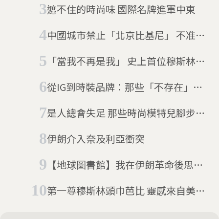
遮不住的時尚味 國際名牌進軍中東
中國城市禁止「北京比基尼」 不准民
眾再把吊嘎上衣捲起來
「當我不再是我」 史上首位穆斯林頭
巾超模引退告白
從IG到時裝品牌：那些「不存在」的
虛擬模特兒
是人總會失足 那些時尚模特兒腳步沒
踩好的瞬間
伊朗介入奈及利亞衝突
【地球圖書館】我在伊朗革命後思
考：女生為什麼要戴頭巾？
第一尊穆斯林頭巾芭比 靈感來自美國
奧運選手