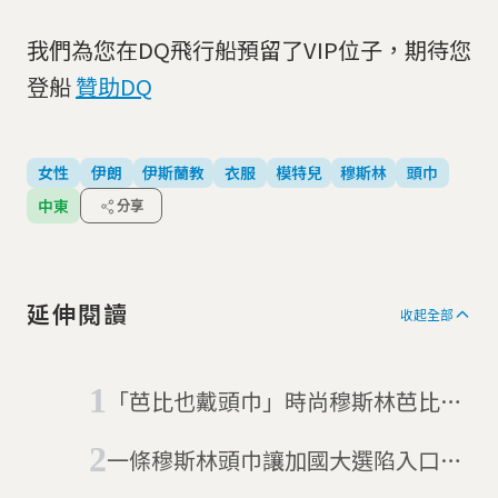
我們為您在DQ飛行船預留了VIP位子，期待您
登船
贊助DQ
女性
伊朗
伊斯蘭教
衣服
模特兒
穆斯林
頭巾
中東
分享
延伸閱讀
收起全部
「芭比也戴頭巾」時尚穆斯林芭比告
訴小女生另一種美
一條穆斯林頭巾讓加國大選陷入口水
戰