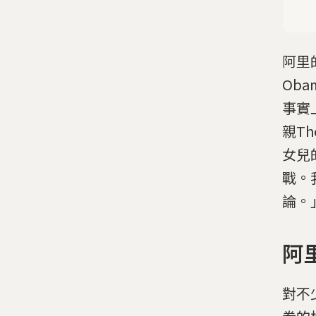
阿里
Oba
事實
親The
女兒
戰。
論。
阿
對不