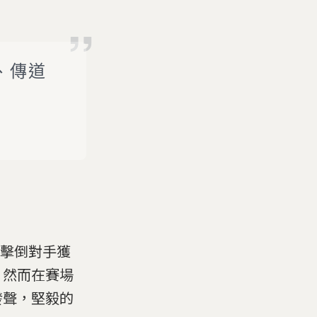
、傳道
是擊倒對手獲
，然而在賽場
發聲，堅毅的