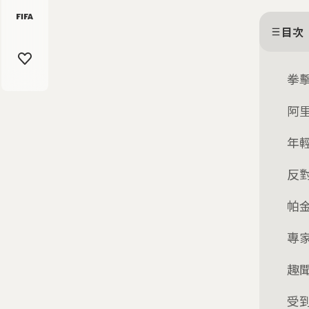
目次
拳
阿
年
反
帕
專
趣
受