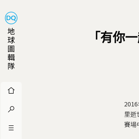
地
「有你一
球
圖
輯
隊
20
里逝
賽場