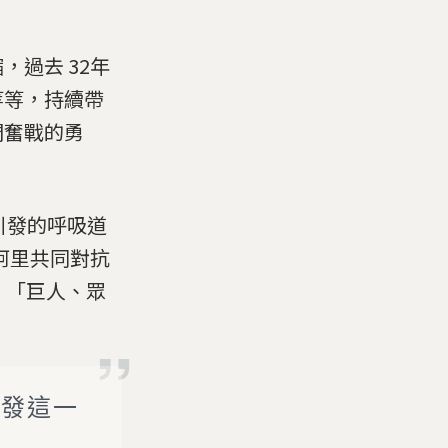
過去 32年
等等，持續帶
們奮戰的勇
症引發的呼吸道
阿里共同對抗
下：「巨人、眾
。
引發這一