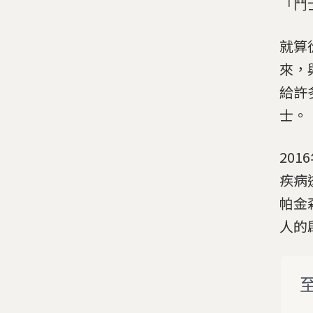
「鬥
就算
來，
給許
士。
20
疾病
帕金森
人的