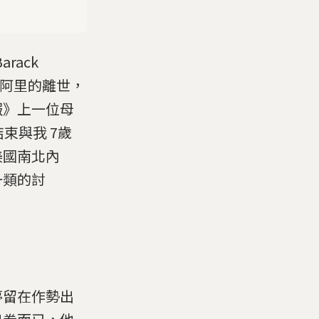
rack
悼念阿里的離世，
報》上一位母
束與我 7歲
美國南北內
一類的討
停留在作勢出