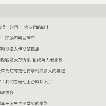
擊場上的鬥士 病友們的戰士
里一開始不叫做阿里
輕時期投入伊斯蘭民族
對越戰遭大眾仇恨 後成為人權象徵
金森氏症奪走他曾擊倒許多人的身體
家：我們看著他上台時都哭了
聞軼事多
到拳王阿里生平啟發的電影：