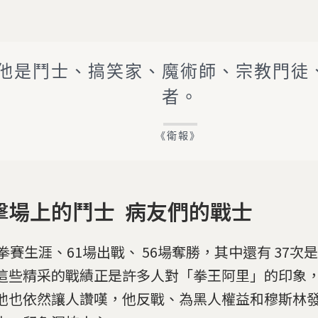
他是鬥士、搞笑家、魔術師、宗教門徒
者。
《衛報》
擊場上的鬥士 病友們的戰士
年拳賽生涯、61場出戰、 56場奪勝，其中還有 37次
這些精采的戰績正是許多人對「拳王阿里」的印象
他也依然讓人讚嘆，他反戰、為黑人權益和穆斯林