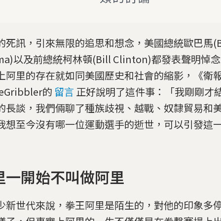
的死訊，引來無限的追思和想念，美國總統歐巴馬(Ba
ma)以及前總統柯林頓(Bill Clinton)都發表聲明
上阿里的存在就如同美國歷史和社會的縮影，《衛
Gribbler的
留言
正好說明了這件事：「我剛剛才結
的長談，我們倆聊了種族歧視、越戰、奴隸貿易和
我想至今沒有哪一位運動選手的逝世，可以引發這
」
里一開始不叫做阿里
少新世代來說，拳王阿里是陌生的，對他的印象多