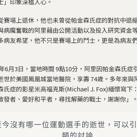
士」印象深植人心。
從賽場上退休，他也未曾從帕金森氏症的對抗中退縮，
與病魔奮戰的阿里藉由公開活動以及投入研究資金
多病友希望，他不只是賽場上的鬥士，更是為病友
16年6月3日，當地時間 9點10分，阿里因帕金森氏
逝世於美國鳳凰城當地醫院，享壽 74歲。多年來與
氏症的影星米高福克斯(Michael J. Fox)緬懷寫
啟發者、愛好和平者，尋找解藥的戰士，謝謝你」
至今沒有哪一位運動選手的逝世，可以
類的討論