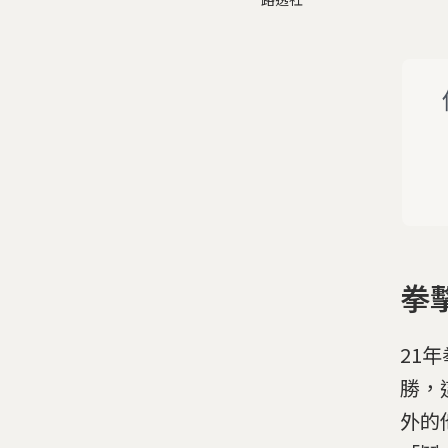
拳
21
勝，
外的