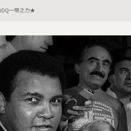
助DQ一幣之力★