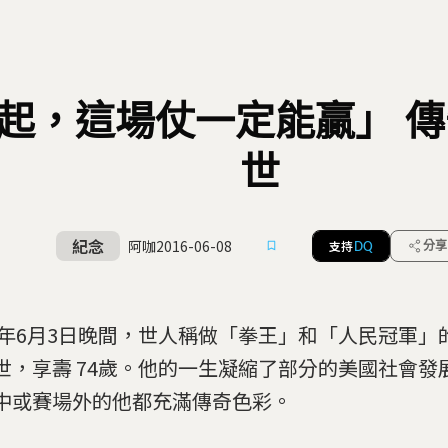
起，這場仗一定能贏」 
世
紀念
阿咖
2016-06-08
支持
分享
DQ
16年6月3日晚間，世人稱做「拳王」和「人民冠軍」
世，享壽 74歲。他的一生凝縮了部分的美國社會發
中或賽場外的他都充滿傳奇色彩。