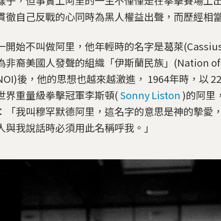
樣子，但事實上阿里的一生不僅僅是在拳擊賽場上
貫徹自己反戰的心同時為黑人權益出聲，而歷經相
一開始不叫做阿里，他年輕時的名字是葛萊(Cassius 
非裔美國人發聲的組織「伊斯蘭民族」(Nation of 
NOI)後，他的思想也越來越激進， 1964年時，以 
世界重量級拳擊冠軍李斯頓(
Sonny Liston
)的阿里
：「我叫穆罕默德阿里，這名字的意思是神的摯愛
人與我說話時必須用此名稱呼我。」