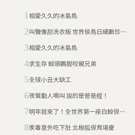
相愛久久的冰島鳥
叫聲像刮洗衣板 世界侯鳥日細數珍奇
侯鳥
相愛久久的冰島鳥
求生存 鯨頭鸛狠咬親兄弟
全球小丑大缺工
夜鶯動人鳴叫 說的是爸爸經！
明年就來了！全世界第一座白鯨保護
區在冰島
汞毒意外吃下肚 北極狐保育堪憂