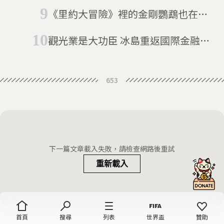
《里約大冒險》裡的金剛鸚鵡也在其
中 研究：8種鳥類瀕臨絕種
觀光業是大功臣 冰島重返國際金融市
場
653
下一篇文章載入失敗，請檢查網路後重試
重新載入
首頁
搜尋
列表
世界盃
贊助