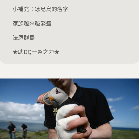
小補充：冰島鳥的名字
家族越來越繁盛
法恩群島
★助DQ一幣之力★