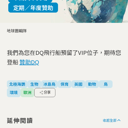
定期／年度贊助
地球圖輯隊
我們為您在DQ飛行船預留了VIP位子，期待您
登船
贊助DQ
北極海鸚
生物
冰島鳥
保育
英國
動物
鳥
環境
歐洲
分享
延伸閱讀
收起全部