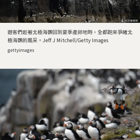
遊客們趁著北極海鸚回到夏季產卵地時，全都跑來爭睹北
極海鸚的風采。Jeff J Mitchell/Getty Images
gettyimages