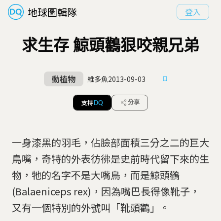
地球圖輯隊
登入
求生存 鯨頭鸛狠咬親兄弟
動植物
維多魚
2013-09-03
支持
分享
DQ
一身漆黑的羽毛，佔臉部面積三分之二的巨大
鳥嘴，奇特的外表彷彿是史前時代留下來的生
物，牠的名字不是大嘴鳥，而是鯨頭鸛
(Balaeniceps rex)，因為嘴巴長得像靴子，
又有一個特別的外號叫「靴頭鸛」。