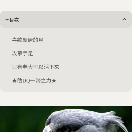
目次
喜歡獨居的鳥
攻擊手足
只有老大可以活下來
★助DQ一幣之力★