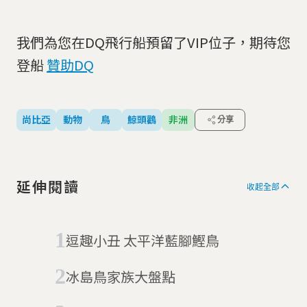
我們為您在DQ飛行船預留了VIP位子，期待您
登船
贊助DQ
尚比亞
動物
鳥
鯨頭鸛
非洲
分享
延伸閱讀
收起全部
逗趣小丑 太平洋藍腳鰹鳥
冰島鳥家族大盤點