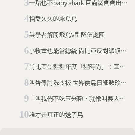
一點也不baby shark 巨齒鯊寶寶出生
就有2公尺
相愛久久的冰島鳥
英學者解開飛鳥V型隊伍謎團
小牧童也能當總統 尚比亞反對派領袖
六度參選終獲勝
尚比亞黑猩猩年度「猩時尚」：耳掛
草、屁股插草「想加入我們，就把草
叫聲像刮洗衣板 世界侯鳥日細數珍奇
放進去」
侯鳥
「叫我們不吃玉米粉，就像叫義大利
人不吃義大利麵」尚比亞的主食之爭
誰才是真正的送子鳥