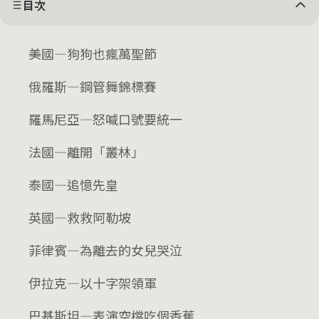
目次
美國—狗狗也瘋萬聖節
俄羅斯—鋼管舞錦標賽
羅馬尼亞—怒喊口號要統一
法國—離開「叢林」
泰國—追憶先皇
英國—救救阿勒坡
菲律賓—為離去的女兒哭泣
伊拉克—以十字架領軍
巴基斯坦—表演空檔吃個香蕉