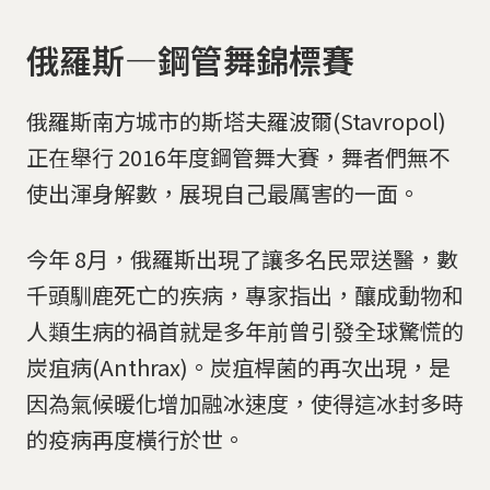
俄羅斯—鋼管舞錦標賽
俄羅斯南方城市的斯塔夫羅波爾(Stavropol)
正在舉行 2016年度鋼管舞大賽，舞者們無不
使出渾身解數，展現自己最厲害的一面。
今年 8月，俄羅斯出現了讓多名民眾送醫，數
千頭馴鹿死亡的疾病，專家指出，釀成動物和
人類生病的禍首就是多年前曾引發全球驚慌的
炭疽病(Anthrax)。炭疽桿菌的再次出現，是
因為氣候暖化增加融冰速度，使得這冰封多時
的疫病再度橫行於世。