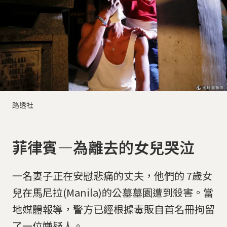
路透社
菲律賓—為離去的女兒哭泣
一名妻子正在安慰悲痛的丈夫，他們的 7歲女
兒在馬尼拉(Manila)的公墓墓園遭到殺害。當
地媒體報導，警方已經根據毒販自首名冊拘留
了一位嫌疑人。