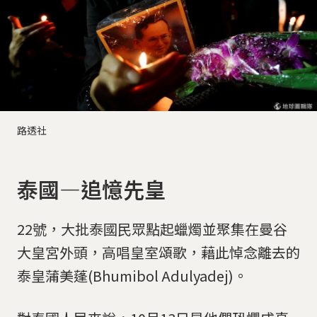
路透社
泰國—追憶先皇
22號，大批泰國民眾點起蠟燭並聚集在曼谷
大皇宮外頭，高唱皇室頌歌，藉此悼念離去的
泰皇蒲美蓬(Bhumibol Adulyadej)。