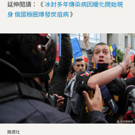
延伸閱讀：《
冰封多年傳染病因暖化開始現
身 俄國極圈爆發炭疽病
》
路透社