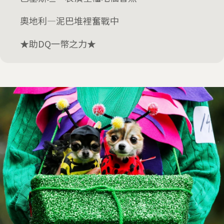
奧地利—泥巴堆裡奮戰中
★助DQ一幣之力★