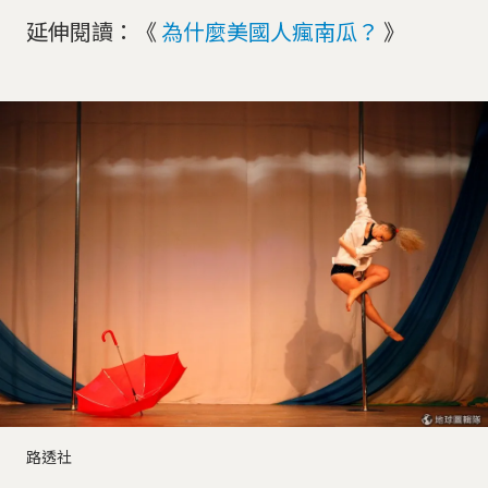
延伸閱讀：《
為什麼美國人瘋南瓜？
》
路透社