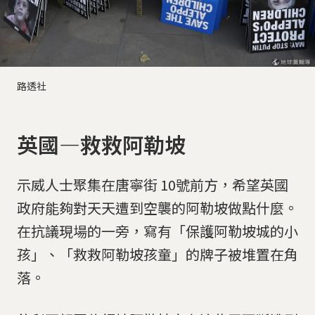
路透社
英國—救救阿勒坡
示威人士聚集在唐寧街 10號前方，希望英國
政府能夠對天天遭到空襲的阿勒坡做點什麼。
在抗議現場的一旁，寫有「保護阿勒坡城的小
孩」、「救救阿勒坡孩童」的牌子被堆置在角
落。