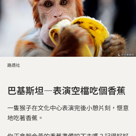
路透社
巴基斯坦—表演空檔吃個香蕉
一隻猴子在文化中心表演完後小憩片刻，愜意
地吃著香蕉。
你正拿起金黃的香蕉準備咬下去嗎？記得好好