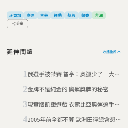
牙買加
奧運
禁藥
運動
獎牌
競賽
非洲
分享
延伸閱讀
收起全部
俄選手被禁賽 普亭：奧運少了一大亮
點
金牌不是純金的 奧運獎牌的秘密
現實版飢餓遊戲 衣索比亞奧運選手回
不了國
2005年前全都不算 歐洲田徑總會想把