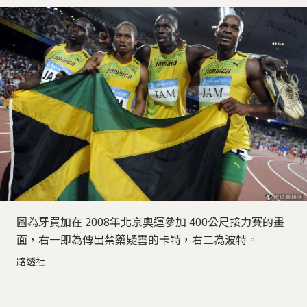
圖為牙買加在 2008年北京奧運參加 400公尺接力賽的畫
面，右一即為傳出禁藥疑雲的卡特，右二為波特。
路透社