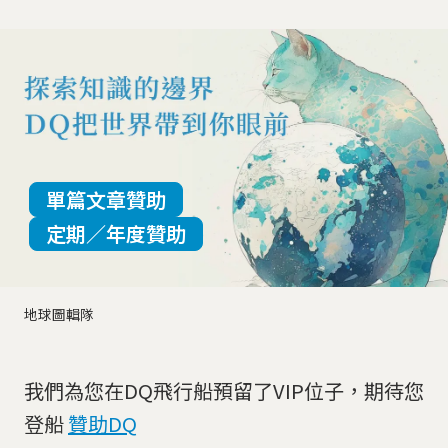
單篇文章贊助
定期／年度贊助
地球圖輯隊
我們為您在DQ飛行船預留了VIP位子，期待您
登船
贊助DQ