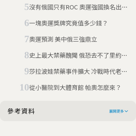
世界紀錄大洗牌
沒有俄國只有ROC 奧運強國換名出征
東奧
一塊奧運獎牌究竟值多少錢？
奧運預測 美中俄三強鼎立
史上最大禁藥醜聞 俄恐去不了里約奧
運
莎拉波娃禁藥事件擴大 冷戰時代老藥
銷量暴增
從小醫院到大體育館 帕奧怎麼來？
參考資料
展開更多
Usain Bolt loses one Olympic gold