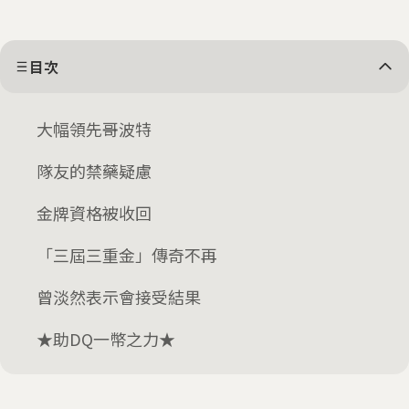
目次
大幅領先哥波特
隊友的禁藥疑慮
金牌資格被收回
「三屆三重金」傳奇不再
曾淡然表示會接受結果
★助DQ一幣之力★