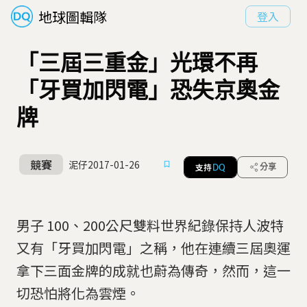
地球圖輯隊
登入
「三屆三重金」光環不再
「牙買加閃電」恐失京奧金
牌
競賽
泥仔
2017-01-26
支持
分享
DQ
男子 100、200公尺雙料世界紀錄保持人波特
又有「牙買加閃電」之稱，他在連續三屆奧運
拿下三面金牌的成就也蔚為傳奇，然而，這一
切恐怕將化為雲煙。